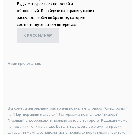
Будьте в курсе всех новостей и
обновлений! Перейдите на страницу наших
рассылок, чтобы выбрать те, которые
соответствуют вашим интересам.
К РАССЫЛКАМ
Наши приложения:
android
apple
smart tv
samsung smart tv
Всі комерційні рекламні матеріали позначені словами "Спецпроєкт"
чи "Партнерський матеріал". Матеріали з позначкою "Експерт",
"Позиція" відображають позицію авторів та героїв. Редакція може
не поділяти їхніх поглядів. Детальніше щодо реклами та правил
цитування можна ознайомитись в правилах користування сайтом.