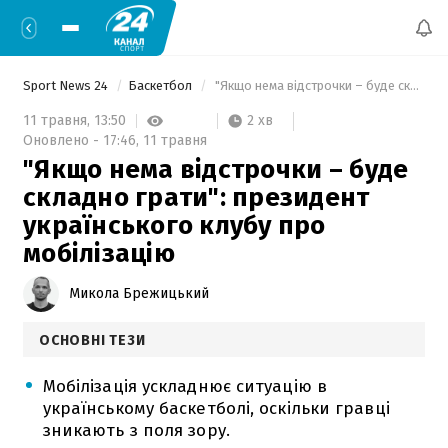
Sport News 24
Баскетбол
 "Якщо нема відстрочки – буде складно грати": президент українського клубу про мобілізацію 
2 хв
11 травня,
13:50
Оновлено -
17:46,
11 травня
"Якщо нема відстрочки – буде
складно грати": президент
українського клубу про
мобілізацію
Микола Брежицький
ОСНОВНІ ТЕЗИ
Мобілізація ускладнює ситуацію в
українському баскетболі, оскільки гравці
зникають з поля зору.