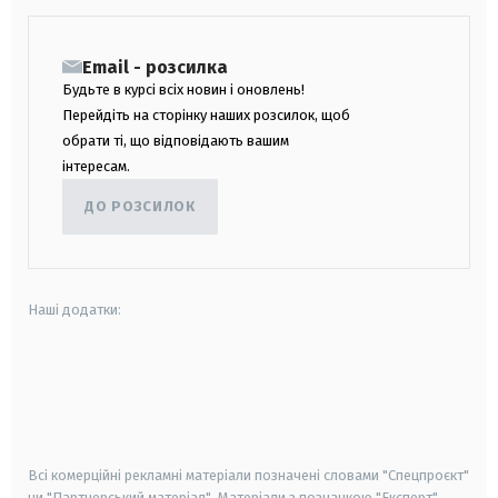
Email - розсилка
Будьте в курсі всіх новин і оновлень!
Перейдіть на сторінку наших розсилок, щоб
обрати ті, що відповідають вашим
інтересам.
ДО РОЗСИЛОК
Наші додатки:
android
apple
smart tv
samsung smart tv
Всі комерційні рекламні матеріали позначені словами "Спецпроєкт"
чи "Партнерський матеріал". Матеріали з позначкою "Експерт",