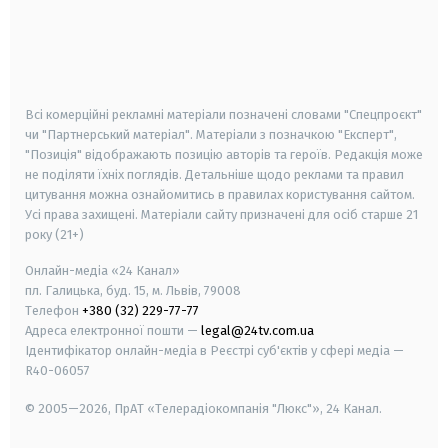
android
apple
smart tv
samsung smart tv
Всі комерційні рекламні матеріали позначені словами "Спецпроєкт"
чи "Партнерський матеріал". Матеріали з позначкою "Експерт",
"Позиція" відображають позицію авторів та героїв. Редакція може
не поділяти їхніх поглядів. Детальніше щодо реклами та правил
цитування можна ознайомитись в правилах користування сайтом.
Усі права захищені.
Матеріали сайту призначені для осіб старше
21
року (21+)
Онлайн-медіа «24 Канал»
пл. Галицька, буд. 15, м. Львів, 79008
Телефон
+380 (32) 229-77-77
Адреса електронної пошти —
legal@24tv.com.ua
Ідентифікатор онлайн-медіа в Реєстрі суб'єктів у сфері медіа —
R40-06057
© 2005—2026,
ПрАТ «Телерадіокомпанія "Люкс"», 24 Канал.