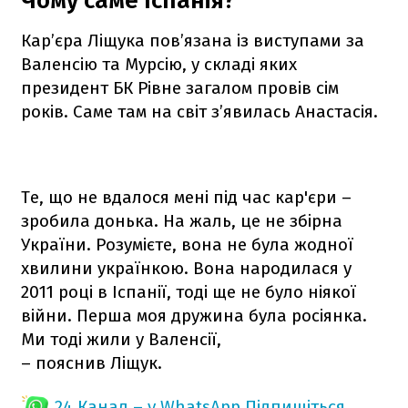
Чому саме Іспанія?
Кар’єра Ліщука пов’язана із виступами за
Валенсію та Мурсію, у складі яких
президент БК Рівне загалом провів сім
років. Саме там на світ з’явилась Анастасія.
Те, що не вдалося мені під час кар'єри –
зробила донька. На жаль, це не збірна
України. Розумієте, вона не була жодної
хвилини українкою. Вона народилася у
2011 році в Іспанії, тоді ще не було ніякої
війни. Перша моя дружина була росіянка.
Ми тоді жили у Валенсії,
– пояснив Ліщук.
24 Канал – у WhatsApp
Підпишіться,