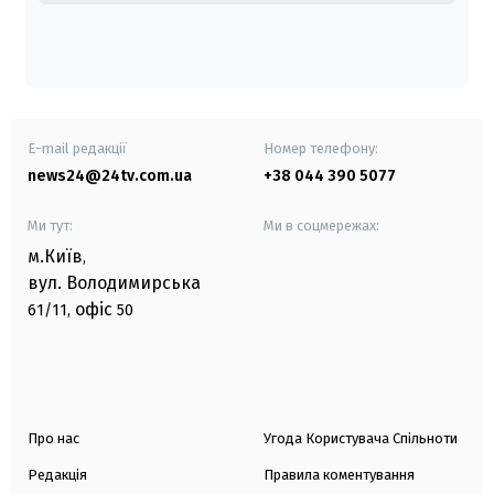
E-mail редакції
Номер телефону:
news24@24tv.com.ua
+38 044 390 5077
Ми тут:
Ми в соцмережах:
м.Київ
,
вул. Володимирська
офіс
61/11,
50
Про нас
Угода Користувача Спільноти
Редакція
Правила коментування