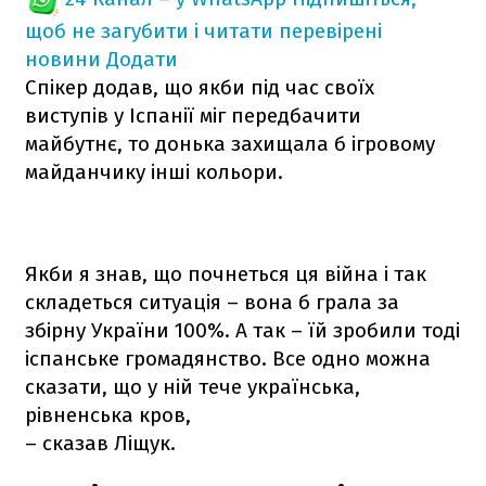
щоб не загубити і читати перевірені
новини
Додати
Спікер додав, що якби під час своїх
виступів у Іспанії міг передбачити
майбутнє, то донька захищала б ігровому
майданчику інші кольори.
Якби я знав, що почнеться ця війна і так
складеться ситуація – вона б грала за
збірну України 100%. А так – їй зробили тоді
іспанське громадянство. Все одно можна
сказати, що у ній тече українська,
рівненська кров,
– сказав Ліщук.