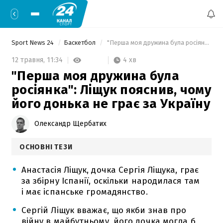
Sport News 24
Баскетбол
 "Перша моя дружина була росіянка": Ліщук пояснив, чому його донька не грає за Україну 
4 хв
12 травня,
11:34
"Перша моя дружина була
росіянка": Ліщук пояснив, чому
його донька не грає за Україну
Олександр Щербатих
ОСНОВНІ ТЕЗИ
Анастасія Ліщук, дочка Сергія Ліщука, грає
за збірну Іспанії, оскільки народилася там
і має іспанське громадянство.
Сергій Ліщук вважає, що якби знав про
війну в майбутньому, його дочка могла б