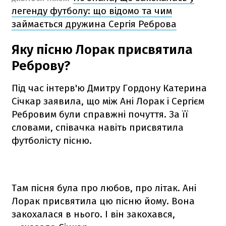
легенду футболу: що відомо та чим
займається дружина Сергія Реброва
Яку пісню Лорак присвятила
Реброву?
Під час інтерв'ю Дмитру Гордону Катерина
Січкар заявила, що між Ані Лорак і Сергієм
Ребровим були справжні почуття. За її
словами, співачка навіть присвятила
футболісту пісню.
Там пісня була про любов, про літак. Ані
Лорак присвятила цю пісню йому. Вона
закохалася в нього. І він закохався,