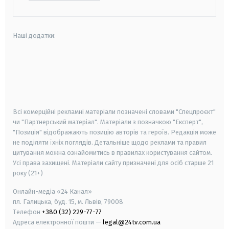
Наші додатки:
android
apple
smart tv
samsung smart tv
Всі комерційні рекламні матеріали позначені словами "Спецпроєкт"
чи "Партнерський матеріал". Матеріали з позначкою "Експерт",
"Позиція" відображають позицію авторів та героїв. Редакція може
не поділяти їхніх поглядів. Детальніше щодо реклами та правил
цитування можна ознайомитись в правилах користування сайтом.
Усі права захищені.
Матеріали сайту призначені для осіб старше
21
року (21+)
Онлайн-медіа «24 Канал»
пл. Галицька, буд. 15, м. Львів, 79008
Телефон
+380 (32) 229-77-77
Адреса електронної пошти —
legal@24tv.com.ua