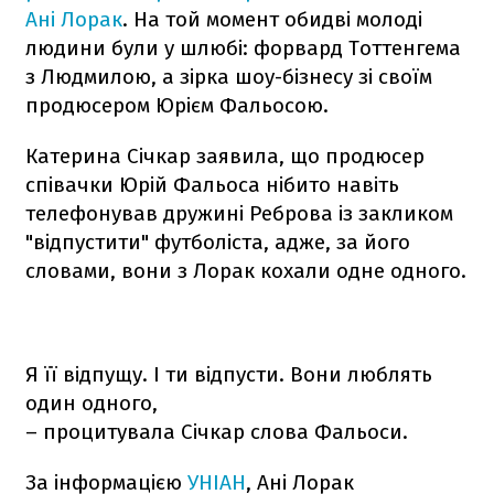
Ані Лорак
. На той момент обидві молоді
людини були у шлюбі: форвард Тоттенгема
з Людмилою, а зірка шоу-бізнесу зі своїм
продюсером Юрієм Фальосою.
Катерина Січкар заявила, що продюсер
співачки Юрій Фальоса нібито навіть
телефонував дружині Реброва із закликом
"відпустити" футболіста, адже, за його
словами, вони з Лорак кохали одне одного.
Я її відпущу. І ти відпусти. Вони люблять
один одного,
– процитувала Січкар слова Фальоси.
За інформацією
УНІАН
, Ані Лорак