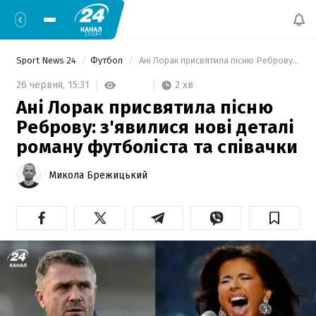
Sport News 24
Футбол
 Ані Лорак присвятила пісню Реброву: з'явилися нові деталі роману футболіста та співачки 
2 хв
26 червня,
15:31
Ані Лорак присвятила пісню
Реброву: з'явилися нові деталі
роману футболіста та співачки
Микола Брежицький