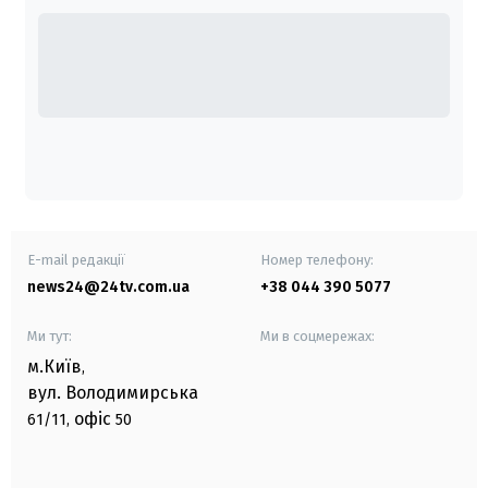
E-mail редакції
Номер телефону:
news24@24tv.com.ua
+38 044 390 5077
Ми тут:
Ми в соцмережах:
м.Київ
,
вул. Володимирська
офіс
61/11,
50