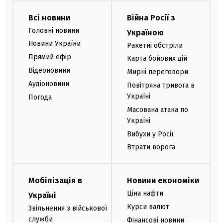
Всі новини
Війна Росії з
Головні новини
Україною
Новини України
Ракетні обстріли
Прямий ефір
Карта бойових дій
Відеоновини
Мирні переговори
Аудіоновини
Повітряна тривога в
Україні
Погода
Масована атака по
Україні
Вибухи у Росії
Втрати ворога
Мобілізація в
Новини економіки
Ціна нафти
Україні
Курси валют
Звільнення з військової
служби
Фінансові новини