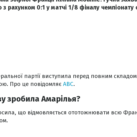
з рахунком 0:1 у матчі 1/8 фіналу чемпіонату с
еральної партії виступила перед повним складом
ю. Про це повідомляє
ABC
.
ву зробила Амарілья?
осила, що відмовляється ототожнювати всю Фра
ом.