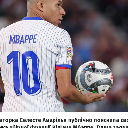
аторка Селесте Амарілья публічно пояснила с
ка збірної Франції Кіліана Мбаппе. Гучна заяв