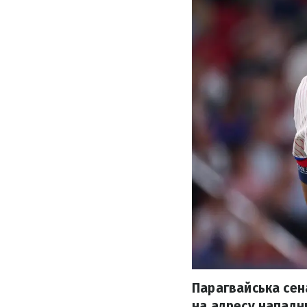
Парагвайська сен
на адресу нападни