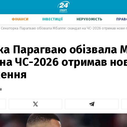
ФІНАНСИ
ІНВЕСТИЦІЇ
НЕРУХОМІСТЬ
ПРАВ
Сенаторка Парагваю обізвала Мбаппе: скандал на ЧС-2026 отримав нове
ка Парагваю обізвала 
на ЧС-2026 отримав но
ення
а