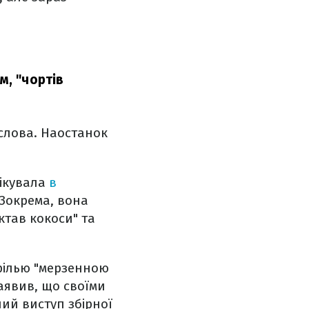
м, "чортів
 слова. Наостанок
лікувала
в
 Зокрема, вона
ктав кокоси" та
рілью "мерзенною
заявив, що своїми
ий виступ збірної