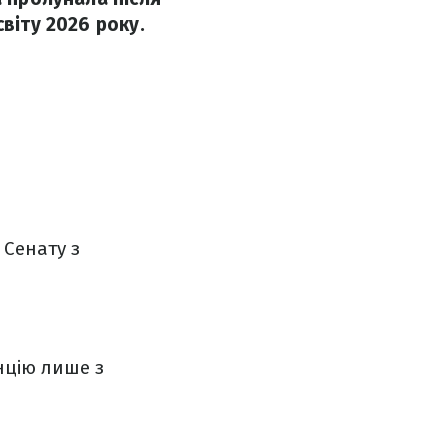
віту 2026 року.
 Сенату з
нцію лише з