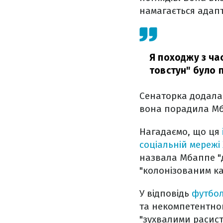
намагається адапт
Я походжу з час
товстун" було 
Сенаторка додала,
вона порадила Мб
Нагадаємо, що ця
соціальній мережі 
назвала Мбаппе "д
"колонізованим ка
У відповідь
футбол
та некомпетентною
"зухвалими расис