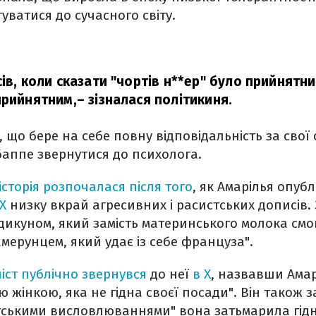
уватися до сучасного світу.
ів, коли сказати "чортів н**ер" було прийнятни
прийнятним,
– зізналася політикиня.
 що бере на себе повну відповідальність за свої
аппе звернутися до психолога.
історія розпочалася після того
, як Амарілья опуб
X
низку вкрай агресивних і расистських дописів.
икуном, який замість материнського молока смо
мерунцем, який удає із себе француза".
іст публічно звернувся
до неї
в X
, назвавши Ама
 жінкою, яка не гідна своєї посади". Він також 
тськими висловлюваннями" вона затьмарила гідн