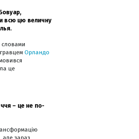
 Бовуар,
ти всю цю величну
лья.
а словами
 гравцем
Орландо
дмовився
ла це
ччя – це не по-
трансформацію
, але зараз