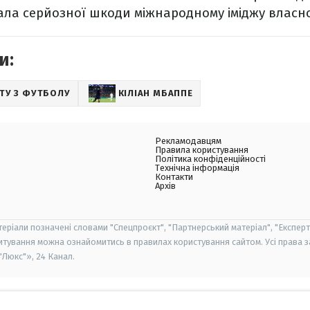
ла серйозної шкоди міжнародному іміджу власно
и:
ТУ З ФУТБОЛУ
КІЛІАН МБАППЕ
Рекламодавцям
Правила користування
Політика конфіденційності
Технічна інформація
Контакти
Архів
теріали позначені словами "Спецпроєкт", "Партнерський матеріал", "Експерт
итування можна ознайомитись в правилах користування сайтом. Усі права 
Люкс"», 24 Канал.