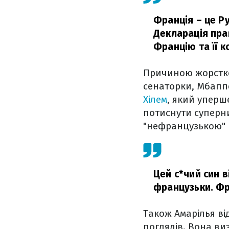
Франція – це Ру
Декларація пра
Францію та її 
Причиною жорстко
сенаторки, Мбапп
Хілем
, який уперш
потиснути суперни
"нефранцузькою" 
Цей с*чий син в
французьки. Фр
Також Амарілья ві
поглядів. Вона ви