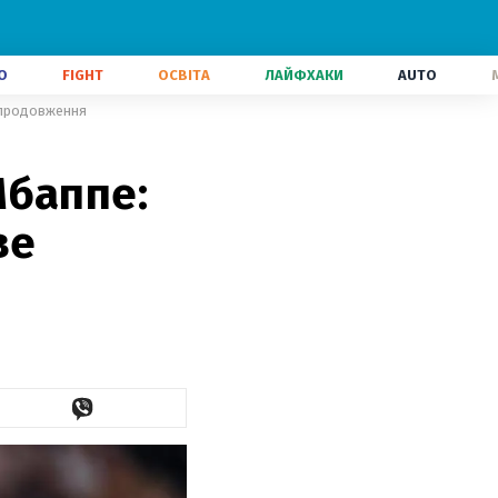
О
FIGHT
ОСВІТА
ЛАЙФХАКИ
AUTO
 продовження
Мбаппе:
ве