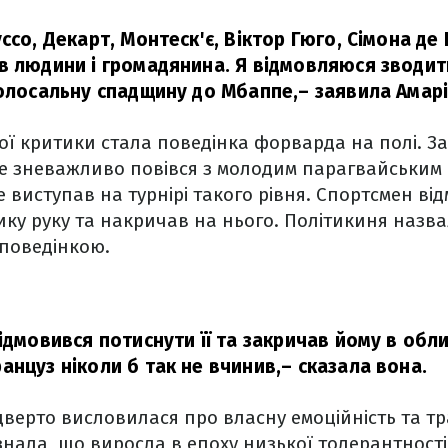
ссо, Декарт, Монтеск'є, Віктор Гюго, Сімона де
в людини і громадянина. Я відмовляюся зводи
колосальну спадщину до Мбаппе,
– заявила Амарі
ї критики стала поведінка форварда на полі. З
е зневажливо повівся з молодим парагвайським
е виступав на турнірі такого рівня. Спортсмен ві
ку руку та накричав на нього. Політикиня назва
поведінкою.
ідмовився потиснути її та закричав йому в обли
анцуз ніколи б так не вчинив,
– сказала вона.
дверто висловилася про власну емоційність та 
знала, що виросла в епоху низької толерантності