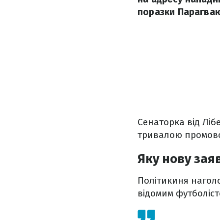
поразки Парагваю 
Сенаторка від Ліб
тривалою промово
Яку нову зая
Політикиня нагол
відомим футболіст