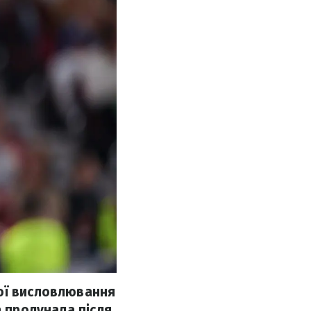
вої висловлювання
а пролунала після