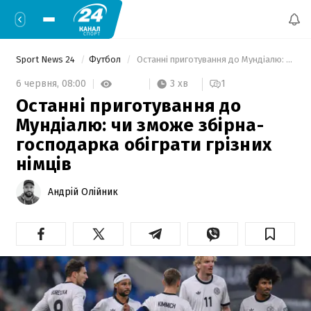
Sport News 24
Футбол
 Останні приготування до Мундіалю: чи зможе збірна-господарка обіграти грізних німців 
3 хв
6 червня,
08:00
1
Останні приготування до
Мундіалю: чи зможе збірна-
господарка обіграти грізних
німців
Андрій Олійник