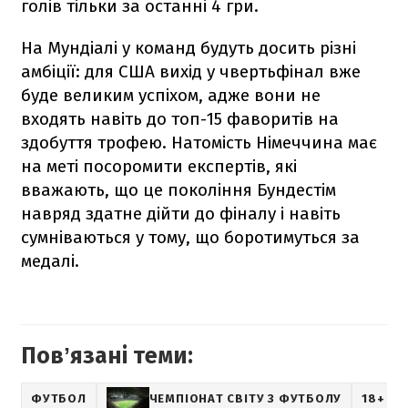
голів тільки за останні 4 гри.
На Мундіалі у команд будуть досить різні
амбіції: для США вихід у чвертьфінал вже
буде великим успіхом, адже вони не
входять навіть до топ-15 фаворитів на
здобуття трофею. Натомість Німеччина має
на меті посоромити експертів, які
вважають, що це покоління Бундестім
навряд здатне дійти до фіналу і навіть
сумніваються у тому, що боротимуться за
медалі.
Повʼязані теми:
ФУТБОЛ
ЧЕМПІОНАТ СВІТУ З ФУТБОЛУ
18+