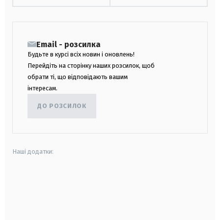
Email - розсилка
Будьте в курсі всіх новин і оновлень!
Перейдіть на сторінку наших розсилок, щоб
обрати ті, що відповідають вашим
інтересам.
ДО РОЗСИЛОК
Наші додатки:
android
apple
smart tv
samsung smart tv