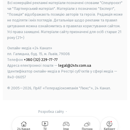
Всі комерційні рекламні матеріали позначені словами "Спецпроєкт"
чи "Партнерський матеріал". Матеріали з позначкою "Експерт",
"Позиція" відображають позицію авторів та героїв. Редакція може
не поділяти їхніх поглядів. Детальніше щодо реклами та правил
цитування можна ознайомитись в правилах користування сайтом.
Усі права захищені.
Матеріали сайту призначені для осіб старше
21
року (21+)
Онлайн-медіа «24 Канал»
пл. Галицька, буд. 15, м. Львів, 79008
Телефон
+380 (32) 229-77-77
Адреса електронної пошти —
legal@24tv.com.ua
Ідентифікатор онлайн-медіа в Реєстрі суб'єктів у сфері медіа —
R40-06057
© 2005—2026,
ПрАТ «Телерадіокомпанія "Люкс"», 24 Канал.
Розробка сайту
-
24 Канал
TV
Ігри
Погода
Кабінет