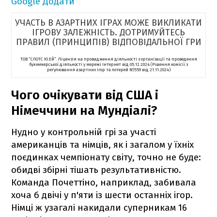
Google
Додати
УЧАСТЬ В АЗАРТНИХ ІГРАХ МОЖЕ ВИКЛИКАТИ
ІГРОВУ ЗАЛЕЖНІСТЬ. ДОТРИМУЙТЕСЬ
ПРАВИЛ (ПРИНЦИПІВ) ВІДПОВІДАЛЬНОЇ ГРИ
ТОВ “СЛОТС Ю.ЕЙ”. Ліцензія на провадження діяльності з організації та проведення
букмекерської діяльності у мережі Інтернет від 05.12.2024 (Рішення комісії з
регулювання азартних ігор та лотерей №559 від 21.11.2024)
Чого очікувати від США і
Німеччини на Мундіалі?
Нудно у контрольній грі за участі
американців та німців, як і загалом у їхніх
поєдинках чемпіонату світу, точно не буде:
обидві збірні тішать результативністю.
Команда Почеттіно, наприклад, забивала
хоча б двічі у п'яти із шести останніх ігор.
Німці ж узагалі накидали суперникам 16