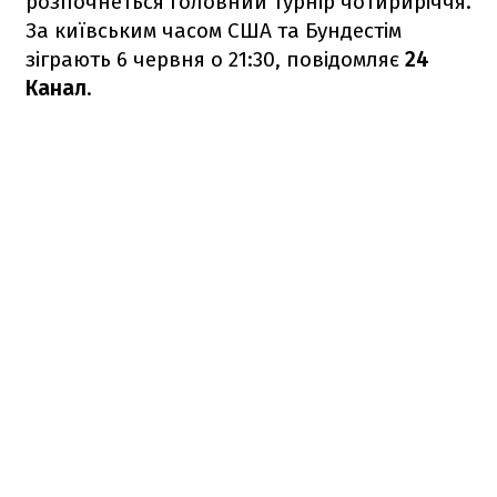
розпочнеться головний турнір чотириріччя.
За київським часом США та Бундестім
зіграють 6 червня о 21:30, повідомляє
24
Канал
.