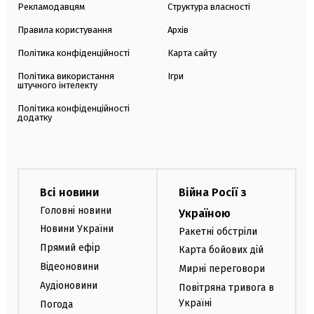
Рекламодавцям
Структура власності
Правила користування
Архів
Політика конфіденційності
Карта сайту
Політика використання
Ігри
штучного інтелекту
Політика конфіденційності
додатку
Всі новини
Війна Росії з
Головні новини
Україною
Новини України
Ракетні обстріли
Прямий ефір
Карта бойових дій
Відеоновини
Мирні переговори
Аудіоновини
Повітряна тривога в
Україні
Погода