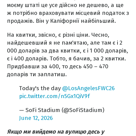
моєму штаті це усе дійсно не дешево, а ще
ж потрібно враховувати місцевий податок з
продажів. Він у Каліфорнії найбільший.
На квитки, звісно, є різні ціни. Чесно,
найдешевший я не пам'ятаю, але там є і 2
000 доларів за два квитки, є і 1 000 доларів,
є і 400 доларів. Тобто, я бачив, за 2 квитки.
Придбавши за 400, то десь 450 – 470
доларів ти заплатиш.
Today's the day
@LosAngelesFWC26
pic.twitter.com/n5Gx1QiV9f
— SoFi Stadium (@SoFiStadium)
June 12, 2026
Якщо ми вийдемо на вулицю десь у