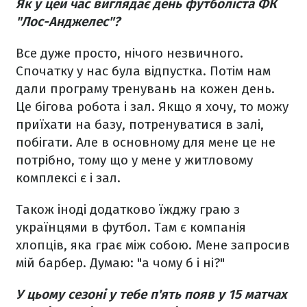
Як у цей час виглядає день футболіста ФК
"Лос-Анджелес"?
Все дуже просто, нічого незвичного.
Спочатку у нас була відпустка. Потім нам
дали програму тренувань на кожен день.
Це бігова робота і зал. Якщо я хочу, то можу
приїхати на базу, потренуватися в залі,
побігати. Але в основному для мене це не
потрібно, тому що у мене у житловому
комплексі є і зал.
Також іноді додатково їжджу граю з
українцями в футбол. Там є компанія
хлопців, яка грає між собою. Мене запросив
мій барбер. Думаю: "а чому б і ні?"
У цьому сезоні у тебе п'ять появ у 15 матчах