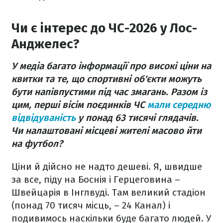
Чи є інтерес до ЧС-2026 у Лос-
Анджелес?
У медіа багато інформації про високі ціни на
квитки та те, що спортивні об'єкти можуть
бути напівпустими під час змагань. Разом із
цим, перші вісім поєдинків ЧС
мали середню
відвідуваність
у понад 63 тисячі глядачів.
Чи налаштовані місцеві жителі масово йти
на футбол?
Ціни й дійсно не надто дешеві. Я, швидше
за все, піду на Боснія і Герцеговина –
Швейцарія в Інглвуді. Там великий стадіон
(понад 70 тисяч місць, – 24 Канал) і
подивимось наскільки буде багато людей. У