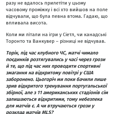
разу не вдалось прилетіти у цьому
часовому проміжку і всі хто вийшов на поле
відчували, що була певна втома. Гадаю, що
впливала висота.
Коли ми літали на ігри у Сіетл, чи канадські
Торонто та Ванкувер – різниці не відчував.
Торік, під час клубного ЧС, матчі чимало
поєдинків розтягувались у часі через грози
й те, що під час них проводити спортивні
змагання на відкритому повітрі у США
заборонено. Цьогоріч ми поки бачили лише
зрив відкритого тренування португальської
збірної, але з 11 американських стадіонів сім
залишаються відкритими, тому небезпека
для матчів є. А чи втручаються грози у
розклад матчів MLS?