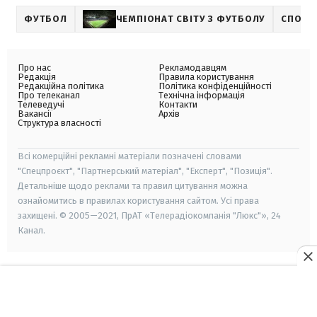
ФУТБОЛ
ЧЕМПІОНАТ СВІТУ З ФУТБОЛУ
СПОРТ
Про нас
Рекламодавцям
Редакція
Правила користування
Редакційна політика
Політика конфіденційності
Про телеканал
Технічна інформація
Телеведучі
Контакти
Вакансії
Архів
Структура власності
Всі комерційні рекламні матеріали позначені словами
"Спецпроєкт", "Партнерський матеріал", "Експерт", "Позиція".
Детальніше щодо реклами та правил цитування можна
ознайомитись в правилах користування сайтом. Усі права
захищені. © 2005—2021, ПрАТ «Телерадіокомпанія "Люкс"», 24
Канал.