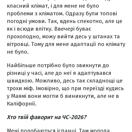
класний клімат, і для мене не було
проблеми з кліматом. Одразу були топові
погодні умови. Так, вдень спекотно, але це
як і всюди влітку. Ввечері буває
прохолодно, можу вийти десь у штанах та
вітровці. Тому для мене адаптації по клімату
не було.
Найбільше потрібно було звикнути до
різниці у часі, але до неї я адаптувався
швидкою. Можливо, десь так складнощі це
трохи міф. Імовірно, що при переїзді кудись
у Маямі вони могли б виникнути, але не в
Каліфорнії.
Хто твій фаворит на ЧС-2026?
Мені подобаються іспанці. Там молода