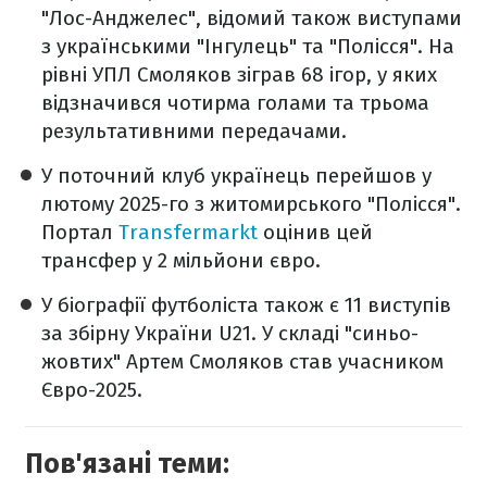
"Лос-Анджелес", відомий також виступами
з українськими "Інгулець" та "Полісся". На
рівні УПЛ Смоляков зіграв 68 ігор, у яких
відзначився чотирма голами та трьома
результативними передачами.
У поточний клуб українець перейшов у
лютому 2025-го з житомирського "Полісся".
Портал
Transfermarkt
оцінив цей
трансфер у 2 мільйони євро.
У біографії футболіста також є 11 виступів
за збірну України U21. У складі "синьо-
жовтих" Артем Смоляков став учасником
Євро-2025.
Пов'язані теми: