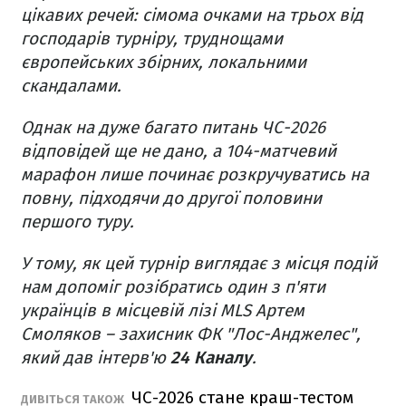
цікавих речей: сімома очками на трьох від
господарів турніру, труднощами
європейських збірних, локальними
скандалами.
Однак на дуже багато питань ЧС-2026
відповідей ще не дано, а 104-матчевий
марафон лише починає розкручуватись на
повну, підходячи до другої половини
першого туру.
У тому, як цей турнір виглядає з місця подій
нам допоміг розібратись один з п'яти
українців в місцевій лізі MLS Артем
Смоляков – захисник ФК "Лос-Анджелес",
який дав інтерв'ю
24 Каналу
.
ЧС-2026 стане краш-тестом
ДИВІТЬСЯ ТАКОЖ