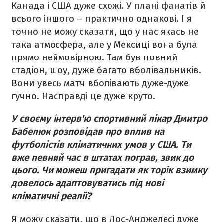
Канада і США дуже схожі. У плані фанатів й
всього іншого – практично однакові. І я
точно не можу сказати, що у нас якась не
така атмосфера, але у Мексиці вона була
прямо неймовірною. Там був повний
стадіон, шоу, дуже багато вболівальників.
Вони увесь матч вболівають дуже-дуже
гучно. Насправді це дуже круто.
У своєму інтерв'ю спортивний лікар Дмитро
Бабелюк розповідав про вплив на
футболістів кліматичних умов у США. Ти
вже певний час в штатах пограв, звик до
цього. Чи можеш пригадати як торік взимку
довелось адаптовуватись під нові
кліматичні реалії?
Я можу сказати, що в Лос-Анджелесі дуже