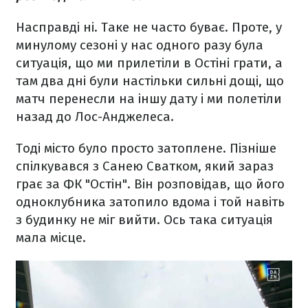
Насправді ні. Таке не часто буває. Проте, у
минулому сезоні у нас одного разу була
ситуація, що ми прилетіли в Остіні грати, а
там два дні були настільки сильні дощі, що
матч перенесли на іншу дату і ми полетіли
назад до Лос-Анджелеса.
Тоді місто було просто затоплене. Пізніше
спілкувався з Санею Сватком, який зараз
грає за ФК "Остін". Він розповідав, що його
одноклубника затопило вдома і той навіть
з будинку не міг вийти. Ось така ситуація
мала місце.