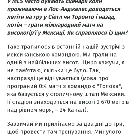
У MLS часто бувають сценарії коли
проживаючи в Лос-Анджелес доводиться
летіти на гру у Сіетл чи Торонто і назад,
потім – грати міжнародний матч на
високогір'ї у Мексиці. Як справлявся із цим?
Таке трапилось в останній нашій зустрічі з
мексиканською командою. Ми грали на
одній з найбільших висот. Щиро кажучи, я
не пам'ятаю, скільки це було. Так,
насправді це відчувається (мова про
програний 0:4 матч з командою "Толока",
яка базується у столичному штаті Мексики.
Її стадіон знаходиться на висоті 2 670 метрів
над рівнем моря, – 24 Канал).
Зазвичай ми прилітаємо за два дні до гри,
щоб провести там тренування. Минулого