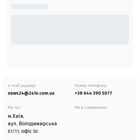
E-mail редакції
Номер телефону:
news24@24tv.com.ua
+38 044 390 5077
Ми тут:
Ми в соцмережах:
м.Київ
,
вул. Володимирська
офіс
61/11,
50