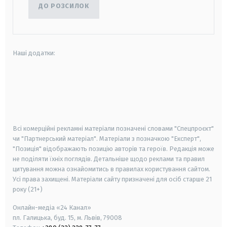
ДО РОЗСИЛОК
Наші додатки:
android
apple
smart tv
samsung smart tv
Всі комерційні рекламні матеріали позначені словами "Спецпроєкт"
чи "Партнерський матеріал". Матеріали з позначкою "Експерт",
"Позиція" відображають позицію авторів та героїв. Редакція може
не поділяти їхніх поглядів. Детальніше щодо реклами та правил
цитування можна ознайомитись в правилах користування сайтом.
Усі права захищені.
Матеріали сайту призначені для осіб старше
21
року (21+)
Онлайн-медіа «24 Канал»
пл. Галицька, буд. 15, м. Львів, 79008