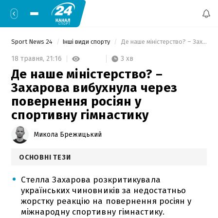
Sport News 24
Інші види спорту
 Де наше міністерство? – Захарова вибухнула через повернення росіян у спортивну гімнастику 
3 хв
18 травня,
21:16
Де наше міністерство? –
Захарова вибухнула через
повернення росіян у
спортивну гімнастику
Микола Брежицький
ОСНОВНІ ТЕЗИ
Стелла Захарова розкритикувала
українських чиновників за недостатньо
жорстку реакцію на повернення росіян у
міжнародну спортивну гімнастику.