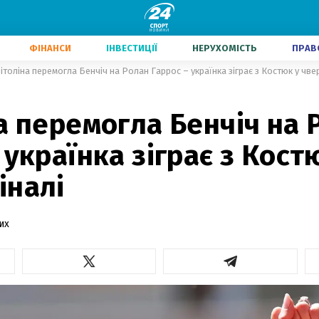
ФІНАНСИ
ІНВЕСТИЦІЇ
НЕРУХОМІСТЬ
ПРАВ
ітоліна перемогла Бенчіч на Ролан Гаррос – українка зіграє з Костюк у чве
а перемогла Бенчіч на 
 українка зіграє з Кост
іналі
их