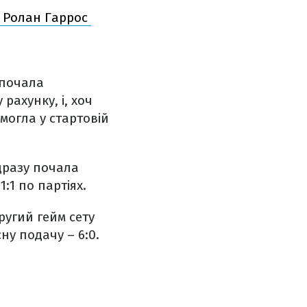
а Ролан Гаррос
 почала
рахунку, і, хоч
емогла у стартовій
дразу почала
1:1 по партіях.
ругий гейм сету
ну подачу – 6:0.