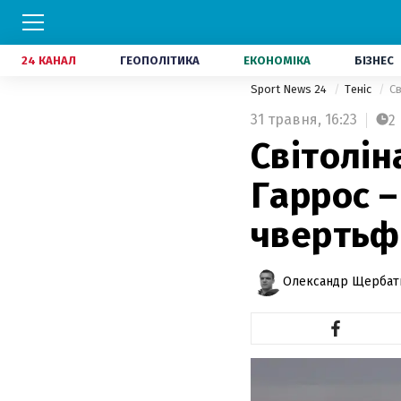
24 КАНАЛ
ГЕОПОЛІТИКА
ЕКОНОМІКА
БІЗНЕС
Sport News 24
Теніс
Св
31 травня,
16:23
2
Світолін
Гаррос –
чвертьф
Олександр Щербат