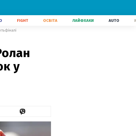
О
FIGHT
ОСВІТА
ЛАЙФХАКИ
AUTO
ртьфіналі
Ролан
юк у