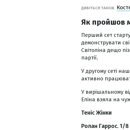
Кост
ДИВІТЬСЯ ТАКОЖ
Як пройшов м
Перший сет старт
демонструвати свій
Світоліна дещо пі
партії.
У другому сеті на
активно працювати
У вирішальному від
Еліна взяла на чу
Теніс Жінки
Ролан Гаррос. 1/8