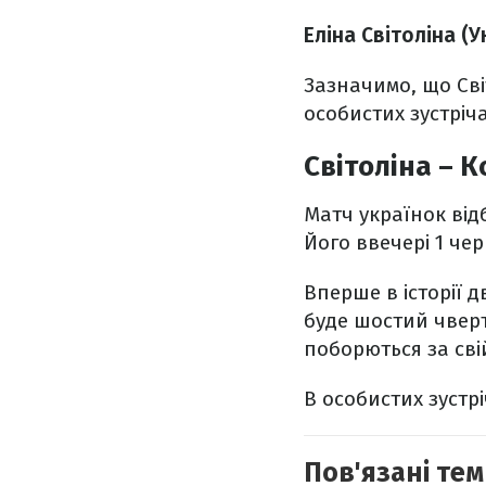
Еліна Світоліна (Ук
Зазначимо, що Сві
особистих зустріча
Світоліна – 
Матч українок від
Його ввечері 1 че
Вперше в історії 
буде шостий чверт
поборються за сві
В особистих зустр
Пов'язані тем