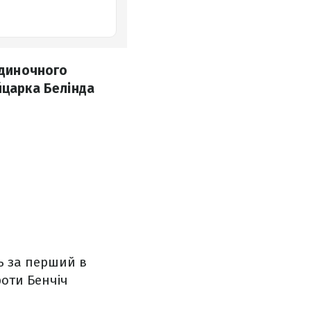
одиночного
йцарка Белінда
ь за перший в
роти Бенчіч