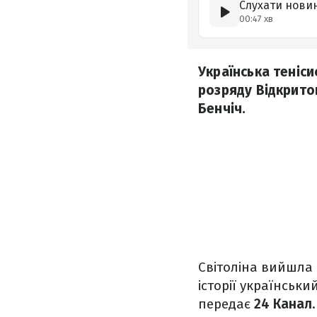
Слухати нови
00:47 хв
Українська теніс
розряду Відкрито
Бенчіч.
Світоліна вийшла 
історії українськ
передає
24 Канал
.