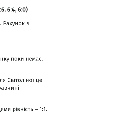
6, 6:4, 6:0)
. Рахунок в
инку поки немає.
ля Світоліної це
равчині
ми рівність – 1:1.