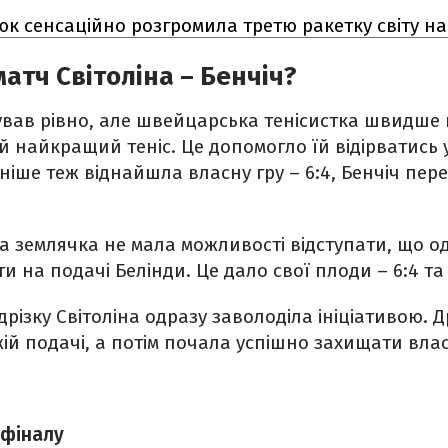
юк сенсаційно розгромила третю ракетку світу н
атч Світоліна – Бенчіч?
ував рівно, але швейцарська тенісистка швидше
 найкращий теніс. Це допомогло їй відірватись у 
зніше теж віднайшла власну гру – 6:4, Бенчіч пер
ша землячка не мала можливості відступати, що о
 на подачі Белінди. Це дало свої плоди – 6:4 та 
різку Світоліна одразу заволоділа ініціативою. Д
жій подачі, а потім почала успішно захищати влас
 фіналу