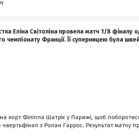
ну
истка Еліна Світоліна провела матч 1/8 фіналу 
го чемпіонату Франції. Її суперницею була шве
на корт Філіппа Шатріє у Парижі, щоб поборотис
ий чвертьфінал з Ролан Гаррос. Результат матчу п