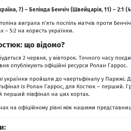
раїна, 7) – Белінда Бенчіч (Швейцарія, 11) – 2:1 (4:
толіна виграла п’ять поспіль матчів проти Бенчіч
х – 5:2 на користь українки.
Костюк: що відомо?
будеться 2 червня, у вівторок. Точного часу поєд
рвня опублікують офіційні ресурси Ролан Гаррос.
дві українки пройшли до чвертьфіналу у Парижі. Д
ьфінал із Ролан Гаррос, для Костюк – перший. Г
й перший півфінал на цих кортах.
ічах на офіційному рівні між нашими представниця
и: