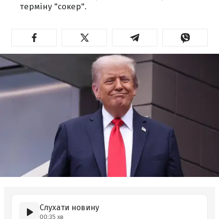
терміну "сокер".
Слухати новину
00:35 хв