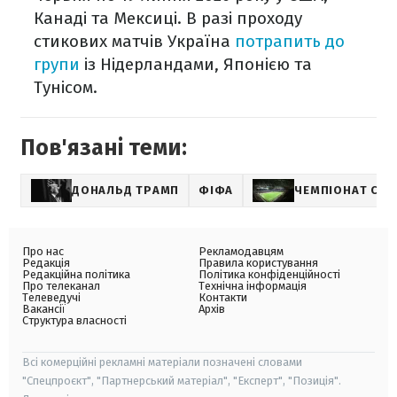
Канаді та Мексиці. В разі проходу
стикових матчів Україна
потрапить до
групи
із Нідерландами, Японією та
Тунісом.
Пов'язані теми:
ДОНАЛЬД ТРАМП
ФІФА
ЧЕМПІОНАТ СВІ
Про нас
Рекламодавцям
Редакція
Правила користування
Редакційна політика
Політика конфіденційності
Про телеканал
Технічна інформація
Телеведучі
Контакти
Вакансії
Архів
Структура власності
Всі комерційні рекламні матеріали позначені словами
"Спецпроєкт", "Партнерський матеріал", "Експерт", "Позиція".