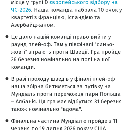
місце у групі D
європейського відбору на
ЧС-2026
. Наша команда набрала 10 очок у
квартеті з Францією, Ісландією та
Азербайджаном.
Це дало нашій команді право вийти у
раунд плей-оф. Там у півфіналі "синьо-
жовті" зіграють проти Швеції. Гра пройде
26 березня номінально на полі нашої
команди.
В разі проходу шведів у фіналі плей-оф
наша збірна битиметься за путівку на
Мундіаль проти переможця пари Польща
– Албанія. Ця гра має відбутися 31 березня
також номінально "вдома".
Фінальна частина Мундіалю пройде з 11
червня по 19 липня 2026 року у США,