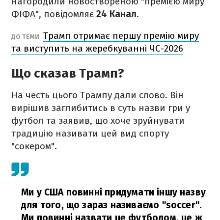
нагородили новоствореною "премією миру
ФІФА", повідомляє
24 Канал
.
Трамп отримає першу премію миру
ДО ТЕМИ
та виступить на жеребкуванні ЧС-2026
Що сказав Трамп?
На честь цього Трампу дали слово. Він
вирішив заглибитись в суть назви гри у
футбол та заявив, що хоче зруйнувати
традицію називати цей вид спорту
"сокером".
Ми у США повинні придумати іншу назву
для того, що зараз називаємо "soccer".
Ми повинні назвати це футболом, це ж