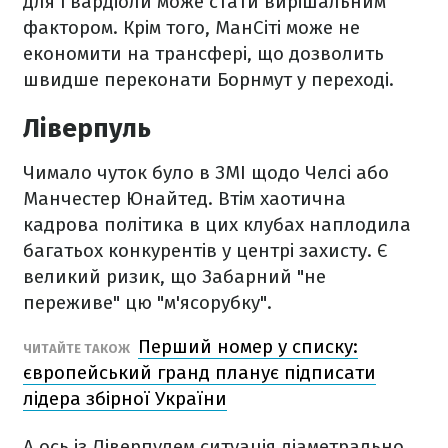
для Гвардіоли може стати вирішальним
фактором. Крім того, МанСіті може не
економити на трансфері, що дозволить
швидше переконати Борнмут у переході.
Ліверпуль
Чимало чуток було в ЗМІ щодо Челсі або
Манчестер Юнайтед. Втім хаотична
кадрова політика в цих клубах наплодила
багатьох конкурентів у центрі захисту. Є
великий ризик, що Забарний "не
переживе" цю "м'ясорубку".
Перший номер у списку:
ЧИТАЙТЕ ТАКОЖ
європейський гранд планує підписати
лідера збірної України
А ось із Ліверпулем ситуація діаметрально