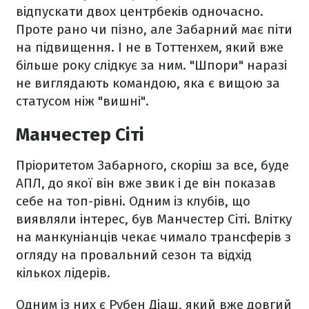
відпускати двох центрбеків одночасно.
Проте рано чи пізно, але Забарний має піти
на підвищення. І не в Тоттенхем, який вже
більше року слідкує за ним. "Шпори" наразі
не виглядають командою, яка є вищою за
статусом ніж "вишні".
Манчестер Сіті
Пріоритетом Забарного, скоріш за все, буде
АПЛ, до якої він вже звик і де він показав
себе на топ-рівні. Одним із клубів, що
виявляли інтерес, був Манчестер Сіті. Влітку
на манкуніанців чекає чимало трансферів з
огляду на провальний сезон та відхід
кількох лідерів.
Одним із них є Рубен Діаш, який вже довгий