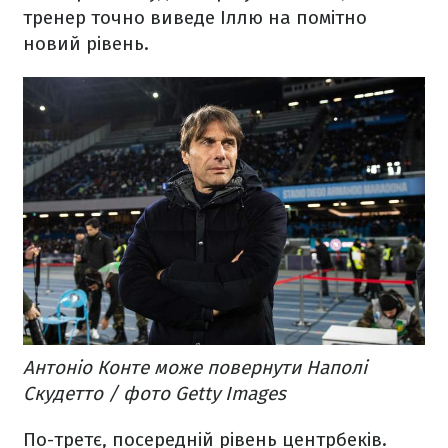
тренер точно виведе Іллю на помітно
новий рівень.
Антоніо Конте може повернути Наполі
Скудетто / фото Getty Images
По-третє, посередній рівень центрбеків.