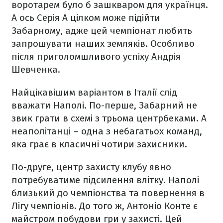
воротарем було б зашкваром для українця.
А ось Серія А цілком може підійти
Забарному, адже цей чемпіонат любить
запрошувати наших земляків. Особливо
після приголомшливого успіху Андрія
Шевченка.
Найцікавішим варіантом в Італії слід
вважати Наполі. По-перше, Забарний не
звик грати в схемі з трьома центрбеками. А
неаполітанці – одна з небагатьох команд,
яка грає в класичні чотири захисники.
По-друге, центр захисту клубу явно
потребуватиме підсилення влітку. Наполі
близький до чемпіонства та повернення в
Лігу чемпіонів. До того ж, Антоніо Конте є
майстром побудови гри у захисті. Цей