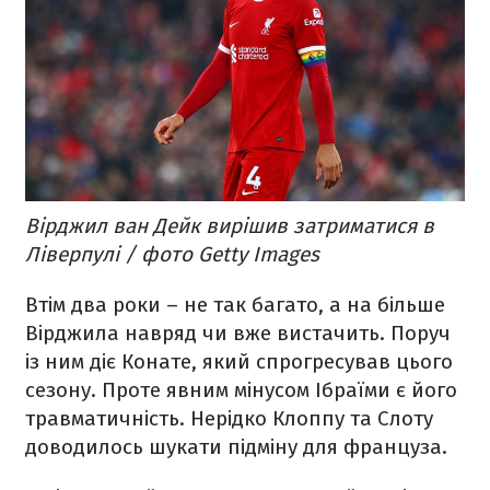
Вірджил ван Дейк вирішив затриматися в
Ліверпулі / фото Getty Images
Втім два роки – не так багато, а на більше
Вірджила навряд чи вже вистачить. Поруч
із ним діє Конате, який спрогресував цього
сезону. Проте явним мінусом Ібраїми є його
травматичність. Нерідко Клоппу та Слоту
доводилось шукати підміну для француза.