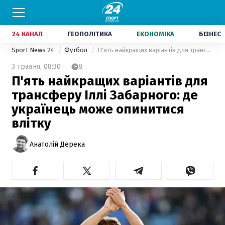
24 КАНАЛ
ГЕОПОЛІТИКА
ЕКОНОМІКА
БІЗНЕС
Sport News 24
Футбол
П'ять найкращих варіантів для трансферу Іллі Забарного: де українець може опинитися влітку
3 травня,
08:30
8
П'ять найкращих варіантів для
трансферу Іллі Забарного: де
українець може опинитися
влітку
Анатолій Дерека