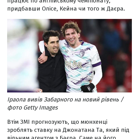
працює по англійському чемпіонату,
придбавши Олісе, Кейна чи того ж Даєра.
Іраола вивів Забарного на новий рівень /
фото Getty Images
Втім ЗМІ прогнозують, що мюнхенці
зроблять ставку на Джонатана Та, який під
вільним агентом з Баєра. Саме на його