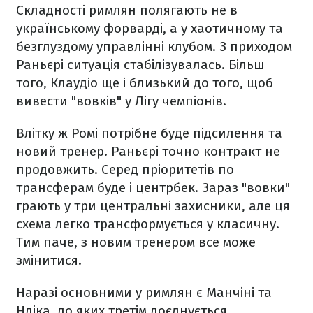
Складності римлян полягають не в
українському форварді, а у хаотичному та
безглуздому управлінні клубом. З приходом
Раньєрі ситуація стабілізувалась. Більш
того, Клаудіо ще і близький до того, щоб
вивести "вовків" у Лігу чемпіонів.
Влітку ж Ромі потрібне буде підсилення та
новий тренер. Раньєрі точно контракт не
продовжить. Серед пріоритетів по
трансферам буде і центрбек. Зараз "вовки"
грають у три центральні захисники, але ця
схема легко трансформується у класичну.
Тим паче, з новим тренером все може
змінитися.
Наразі основними у римлян є Манчіні та
Ндіка, до яких третім доєднується