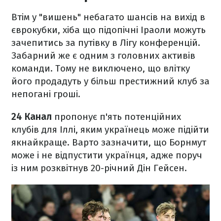
Втім у "вишень" небагато шансів на вихід в
єврокубки, хіба що підопічні Іраоли можуть
зачепитись за путівку в Лігу конференцій.
Забарний же є одним з головних активів
команди. Тому не виключено, що влітку
його продадуть у більш престижний клуб за
непогані гроші.
24 Канал
пропонує п'ять потенційних
клубів для Іллі, яким українець може підійти
якнайкраще. Варто зазначити, що Борнмут
може і не відпустити українця, адже поруч
із ним розквітнув 20-річний Дін Гейсен.