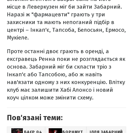
місце в Леверкузен міг би зайти Забарний.
Наразі ж "фармацевти" грають у три
захисники та мають непоганий підбір в
центрі – Інкап'є, Тапсоба, Белосьян, Ермосо,
Мукіеле.
Проте останні двоє грають в оренді, а
ексгравець Ренна поки не розглядається як
основа. Забарний міг би скласти тріо з
Інкап'є або Тапсобою, або ж навіть
нав'язати одному з них конкуренцію. Влітку
клуб має залишити Хабі Алонсо і новий
коуч цілком може змінити схему.
Пов'язані теми:
БАЄР 04
БОРНМУТ
ІЛЛЯ ЗАБАРНИЙ
Ф