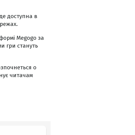
уде доступна в
ережах.
формі Megogo за
и гри стануть
озпочнеться о
онує читачам