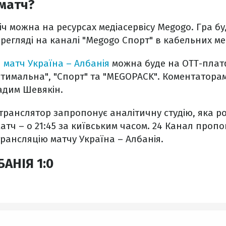
матч?
іч можна на ресурсах медіасервісу Megogo. Гра б
егляді на каналі "Megogo Спорт" в кабельних м
 матч Україна – Албанія
можна буде на OTT-плат
тимальна", "Спорт" та "MEGOPACK". Коментаторам
адим Шевякін.
ранслятор запропонує аналітичну студію, яка р
 матч – о 21:45 за київським часом. 24 Канал проп
рансляцію матчу Україна – Албанія.
БАНІЯ 1:0