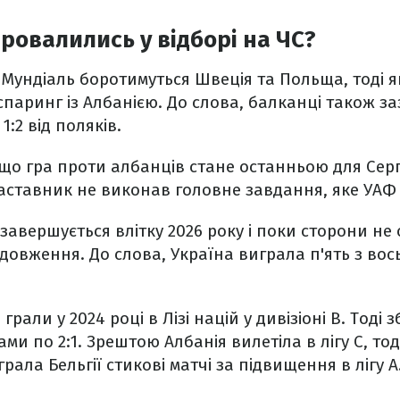
ровалились у відборі на ЧС?
а Мундіаль боротимуться Швеція та Польща, тоді 
спаринг із Албанією. До слова, балканці також за
1:2 від поляків.
, що гра проти албанців стане останньою для Серг
Наставник не виконав головне завдання, яке УАФ
завершується влітку 2026 року і поки сторони н
овження. До слова, Україна виграла п'ять з вос
рали у 2024 році в Лізі націй у дивізіоні В. Тоді 
и по 2:1. Зрештою Албанія вилетіла в лігу С, тод
грала Бельгії стикові матчі за підвищення в лігу А