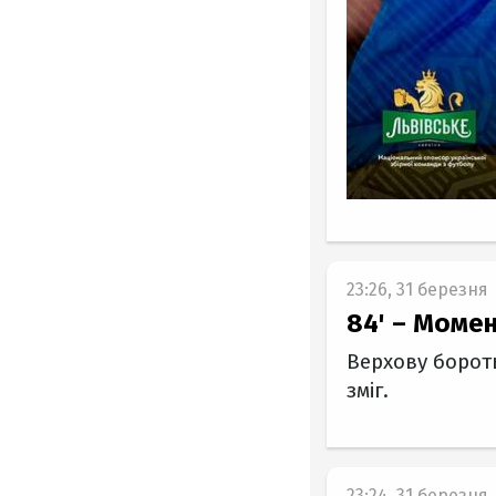
23:26, 31 березня
84' – Моме
Верхову борот
зміг.
23:24, 31 березня