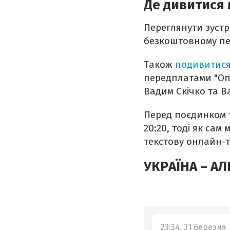
Де дивитися 
Переглянути зустр
безкоштовному пер
Також
подивитися
передплатами "Оп
Вадим Скічко та В
Перед поєдинком т
20:20, тоді як сам
текстову онлайн-т
УКРАЇНА – АЛ
23:34, 31 березня