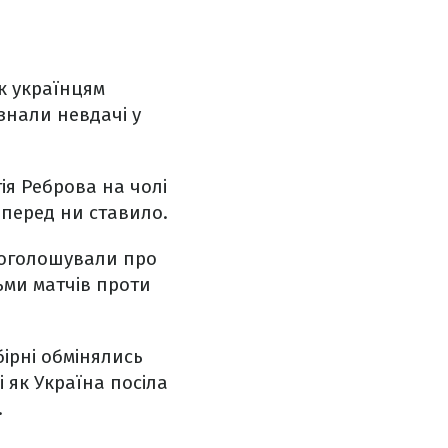
як українцям
знали невдачі у
ія Реброва на чолі
 перед ни ставило.
е оголошували про
ьми матчів проти
збірні обмінялись
і як Україна посіла
.