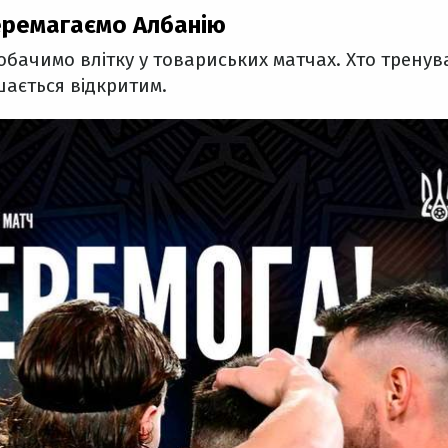
перемагаємо Албанію
обачимо влітку у товариських матчах. Хто тренув
ається відкритим.