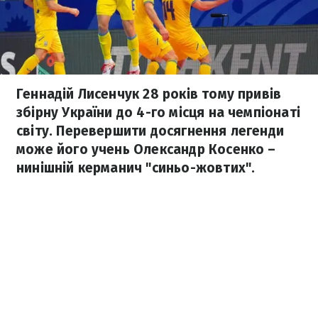
Геннадій Лисенчук 28 років тому привів
збірну України до 4-го місця на чемпіонаті
світу. Перевершити досягнення легенди
може його учень Олександр Косенко –
нинішній керманич "синьо-жовтих".