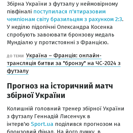
Збірна України з футзалу у неймовірному
півфіналі
поступилася п'ятиразовим
чемпіонам світу бразильцям з рахунком 2:3
.
У неділю підопічні Олександра Косенка
спробують завоювати бронзову медаль
Мундіалю у протистоянні з Францією.
Україна – Франція: онлайн-
ДО ТЕМИ
трансляція битви за "бронзу" на ЧС-2024 з
футзалу
Прогноз на історичний матч
збірної України
Колишній головний тренер збірної України
з футзалу Геннадій Лисенчук в
інтерв'ю
Sport.ua
поділився прогнозом на
бронзовий фінал. На його думку, в