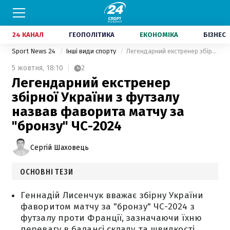
24 КАНАЛ
ГЕОПОЛІТИКА
ЕКОНОМІКА
БІЗНЕС
Sport News 24
Інші види спорту
Легендарний екстренер збірної України з футзалу назвав фаворита матчу за "бронзу" ЧС-2024
5 жовтня,
18:10
2
Легендарний екстренер
збірної України з футзалу
назвав фаворита матчу за
"бронзу" ЧС-2024
Сергій Шаховець
ОСНОВНІ ТЕЗИ
Геннадій Лисенчук вважає збірну України
фаворитом матчу за "бронзу" ЧС-2024 з
футзалу проти Франції, зазначаючи їхню
перевагу в балансі складу та швидкості.