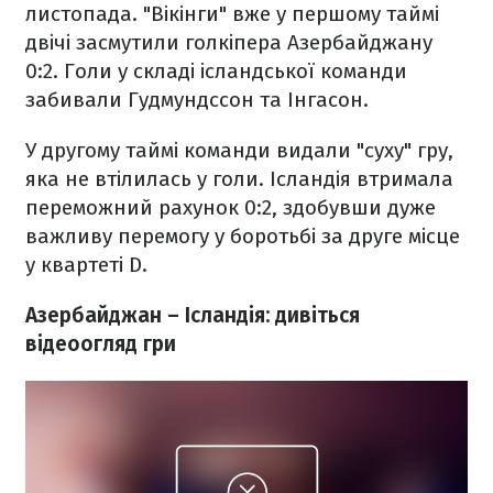
листопада. "Вікінги" вже у першому таймі
двічі засмутили голкіпера Азербайджану
0:2. Голи у складі ісландської команди
забивали Гудмундссон та Інгасон.
У другому таймі команди видали "суху" гру,
яка не втілилась у голи. Ісландія втримала
переможний рахунок 0:2, здобувши дуже
важливу перемогу у боротьбі за друге місце
у квартеті D.
Азербайджан – Ісландія: дивіться
відеоогляд гри