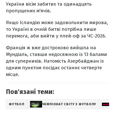
України вісім забитих та одинадцять
пропущених м'ячів.
Якщо Ісландію може задовольнити мирова,
то Україні в очній битві потрібна лише
перемога, аби вийти у плей-оф за ЧС-2026.
Франція ж вже достроково вийшла на
Мундіаль, ставши недосяжною із 13 балами
для суперників. Натомість Азербайджан із
одним пунктом посідає останнє четверте
місце.
Пов'язані теми:
ФУТБОЛ
ЧЕМПІОНАТ СВІТУ З ФУТБОЛУ