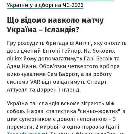
України у відборі на ЧС-2026
Що відомо навколо матчу
Україна – Ісландія?
Гру розсудить бригада із Англії, яку очолить
досвідчений Ентоні Тейлор. На бокових
лініях йому допомагатимуть Гарі Бесвік та
Адам Нанн. Обов’язки четвертого арбітра
виконуватиме Сем Баррот, а за роботу
системи VAR відповідатимуть Стюарт
Аттуелл та Даррен Інгленд.
Україна та Ісландія всьоме зіграють між
собою. Наразі статистика "синьо-жовтих" із
цим суперником є доволі непоганою – 3
перемоги, 2 мирові та одна поразка (дані