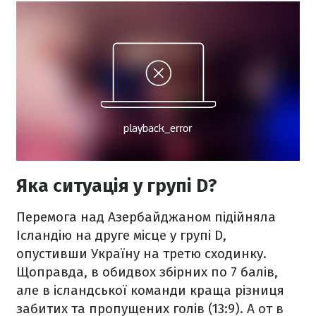
Яка ситуація у групі D?
Перемога над Азербайджаном підійняла
Ісландію на друге місце у групі D,
опустивши Україну на третю сходинку.
Щоправда, в обидвох збірних по 7 балів,
але в ісландської команди краща різниця
забитих та пропущених голів (13:9). А от в