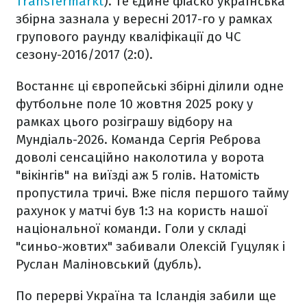
Transfermarkt
). Те єдине фіаско українська
збірна зазнала у вересні 2017-го у рамках
групового раунду кваліфікації до ЧС
сезону-2016/2017 (2:0).
Востаннє ці європейські збірні ділили одне
футбольне поле 10 жовтня 2025 року у
рамках цього розіграшу відбору на
Мундіаль-2026. Команда Сергія Реброва
доволі сенсаційно наколотила у ворота
"вікінгів" на виїзді аж 5 голів. Натомість
пропустила тричі. Вже після першого тайму
рахунок у матчі був 1:3 на користь нашої
національної команди. Голи у складі
"синьо-жовтих" забивали Олексій Гуцуляк і
Руслан Маліновський (дубль).
По перерві Україна та Ісландія забили ще