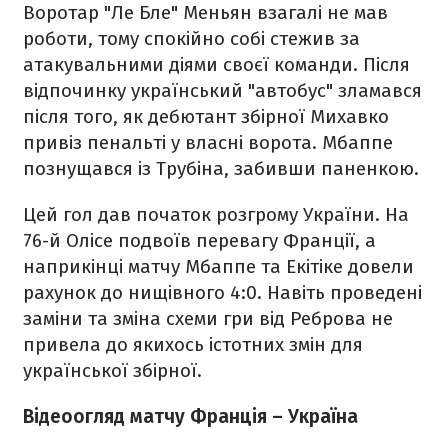
Воротар "Ле Бле" Меньян взагалі не мав
роботи, тому спокійно собі стежив за
атакувальними діями своєї команди. Після
відпочинку український "автобус" зламався
після того, як дебютант збірної Михавко
привіз пенальті у власні ворота. Мбаппе
познущався із Трубіна, забивши паненкою.
Цей гол дав початок розгрому України. На
76-й Олісе подвоїв перевагу Франції, а
наприкінці матчу Мбаппе та Екітіке довели
рахунок до нищівного 4:0. Навіть проведені
заміни та зміна схеми гри від Реброва не
привела до якихось істотних змін для
української збірної.
Відеоогляд матчу Франція – Україна