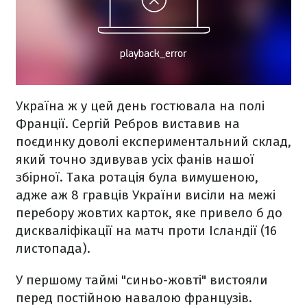
Україна ж у цей день гостювала на полі
Франції. Сергій Ребров виставив на
поєдинку доволі експериментальний склад,
який точно здивував усіх фанів нашої
збірної. Така ротація була вимушеною,
адже аж 8 гравців України висіли на межі
перебору жовтих карток, яке привело б до
дискваліфікації на матч проти Ісландії (16
листопада).
У першому таймі "синьо-жовті" вистояли
перед постійною навалою французів.