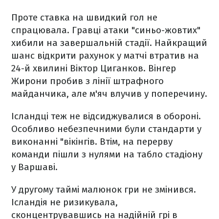
Проте ставка на швидкий гол не
спрацювала. Гравці атаки "синьо-жовтих"
хибили на завершальній стадії. Найкращий
шанс відкрити рахунок у матчі втратив на
24-й хвилині Віктор Циганков. Вінгер
Жирони пробив з лінії штрафного
майданчика, але м'яч влучив у поперечину.
Ісландці теж не відсиджувалися в обороні.
Особливо небезпечними були стандарти у
виконанні "вікінгів. Втім, на перерву
команди пішли з нулями на табло стадіону
у Варшаві.
У другому таймі малюнок гри не змінився.
Ісландія не ризикувала,
сконцентрувавшись на надійній грі в