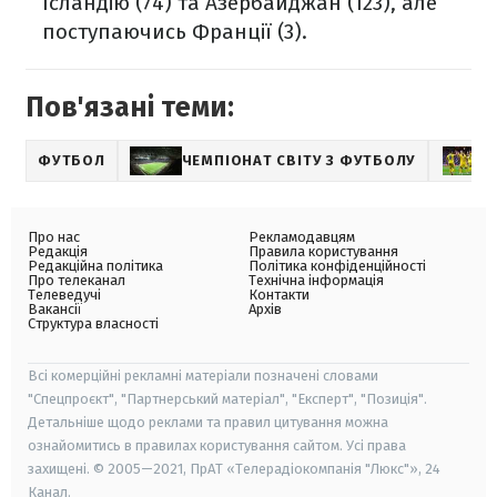
Ісландію (74) та Азербайджан (123), але
поступаючись Франції (3).
Пов'язані теми:
ФУТБОЛ
ЧЕМПІОНАТ СВІТУ З ФУТБОЛУ
Про нас
Рекламодавцям
Редакція
Правила користування
Редакційна політика
Політика конфіденційності
Про телеканал
Технічна інформація
Телеведучі
Контакти
Вакансії
Архів
Структура власності
Всі комерційні рекламні матеріали позначені словами
"Спецпроєкт", "Партнерський матеріал", "Експерт", "Позиція".
Детальніше щодо реклами та правил цитування можна
ознайомитись в правилах користування сайтом. Усі права
захищені. © 2005—2021, ПрАТ «Телерадіокомпанія "Люкс"», 24
Канал.