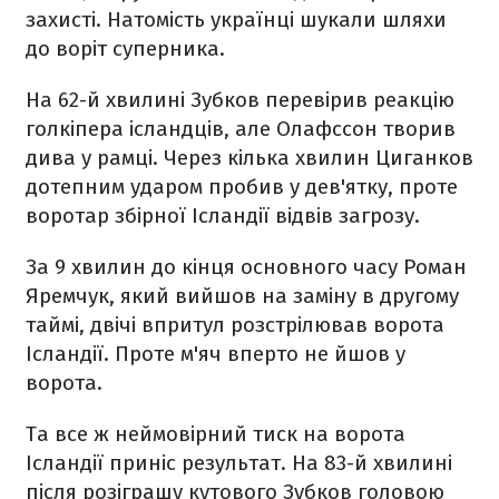
захисті. Натомість українці шукали шляхи
до воріт суперника.
На 62-й хвилині Зубков перевірив реакцію
голкіпера ісландців, але Олафссон творив
дива у рамці. Через кілька хвилин Циганков
дотепним ударом пробив у дев'ятку, проте
воротар збірної Ісландії відвів загрозу.
За 9 хвилин до кінця основного часу Роман
Яремчук, який вийшов на заміну в другому
таймі, двічі впритул розстрілював ворота
Ісландії. Проте м'яч вперто не йшов у
ворота.
Та все ж неймовірний тиск на ворота
Ісландії приніс результат. На 83-й хвилині
після розіграшу кутового Зубков головою