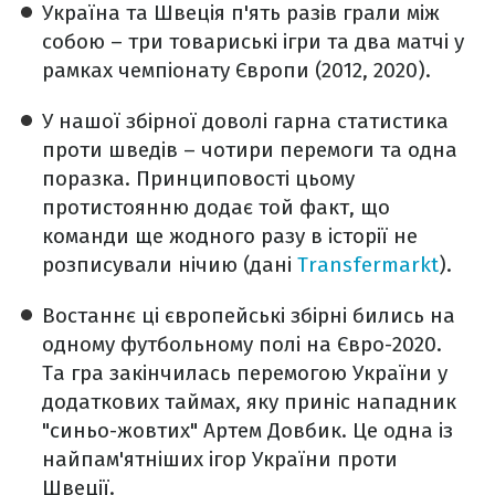
Україна та Швеція п'ять разів грали між
собою – три товариські ігри та два матчі у
рамках чемпіонату Європи (2012, 2020).
У нашої збірної доволі гарна статистика
проти шведів – чотири перемоги та одна
поразка. Принциповості цьому
протистоянню додає той факт, що
команди ще жодного разу в історії не
розписували нічию (дані
Transfermarkt
).
Востаннє ці європейські збірні бились на
одному футбольному полі на Євро-2020.
Та гра закінчилась перемогою України у
додаткових таймах, яку приніс нападник
"синьо-жовтих" Артем Довбик. Це одна із
найпам'ятніших ігор України проти
Швеції.