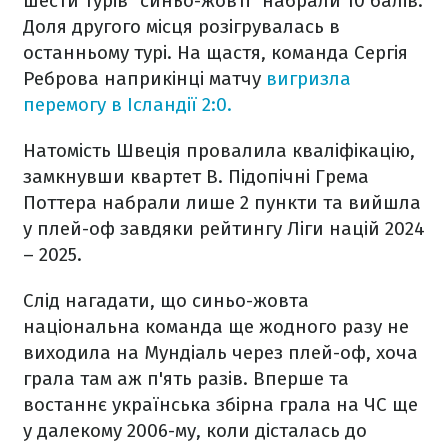
шести турів "синьо-жовті" набрали 10 балів.
Доля другого місця розігрувалась в
останньому турі. На щастя, команда Сергія
Реброва наприкінці матчу
вигризла
перемогу в Ісландії 2:0.
Натомість Швеція провалила кваліфікацію,
замкнувши квартет В. Підопічні Грема
Поттера набрали лише 2 пункти та вийшла
у плей-оф завдяки рейтингу Ліги націй 2024
– 2025.
Слід нагадати, що синьо-жовта
національна команда ще жодного разу не
виходила на Мундіаль через плей-оф, хоча
грала там аж п'ять разів. Вперше та
востаннє українська збірна грала на ЧС ще
у далекому 2006-му, коли дісталась до