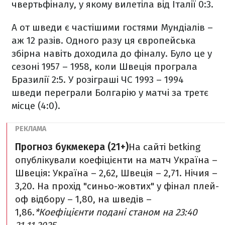
чвертьфіналу, у якому вилетіла від Італії 0:3.
А от шведи є частішими гостями Мундіалів –
аж 12 разів. Одного разу ця європейська
збірна навіть доходила до фіналу. Було це у
сезоні 1957 – 1958, коли Швеція програла
Бразилії 2:5. У розіграші ЧС 1993 – 1994
шведи переграли Болгарію у матчі за третє
місце (4:0).
Прогноз букмекера (21+)
На сайті betking
опублікували коефіцієнти на матч Україна –
Швеція: Україна – 2,62, Швеція – 2,71. Нічия –
3,20. На прохід "синьо-жовтих" у фінал плей-
оф відбору – 1,80, на шведів –
1,86.
*Коефіцієнти подані станом на 23:40