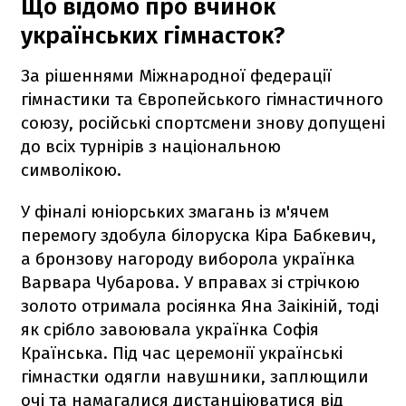
Що відомо про вчинок
українських гімнасток?
За рішеннями Міжнародної федерації
гімнастики та Європейського гімнастичного
союзу, російські спортсмени знову допущені
до всіх турнірів з національною
символікою.
У фіналі юніорських змагань із м'ячем
перемогу здобула білоруска Кіра Бабкевич,
а бронзову нагороду виборола українка
Варвара Чубарова. У вправах зі стрічкою
золото отримала росіянка Яна Заікіній, тоді
як срібло завоювала українка Софія
Країнська. Під час церемонії українські
гімнастки одягли навушники, заплющили
очі та намагалися дистанціюватися від