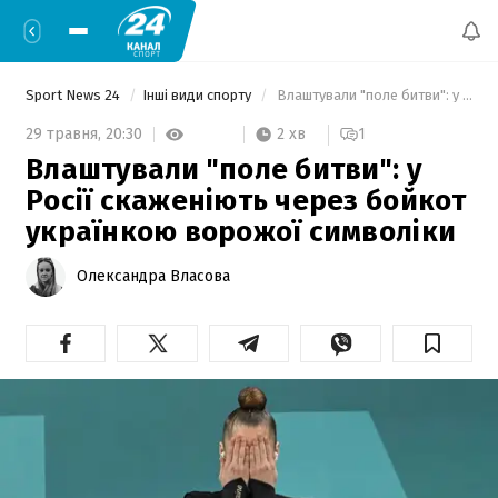
Sport News 24
Інші види спорту
 Влаштували "поле битви": у Росії скаженіють через бойкот українкою ворожої символіки 
2 хв
29 травня,
20:30
1
Влаштували "поле битви": у
Росії скаженіють через бойкот
українкою ворожої символіки
Олександра Власова