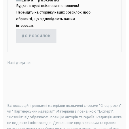
Будьте в курсі всіх новин і оновлень!
Перейдіть на сторінку наших розсилок, щоб
обрати ті, що відповідають вашим
інтересам.
ДО РОЗСИЛОК
Наші додатки:
android
apple
smart tv
samsung smart tv
Всі комерційні рекламні матеріали позначені словами "Спецпроєкт"
чи "Партнерський матеріал". Матеріали з позначкою "Експерт",
"Позиція" відображають позицію авторів та героїв. Редакція може
не поділяти їхніх поглядів. Детальніше щодо реклами та правил
цитування можна ознайомитись в правилах користування сайтом.