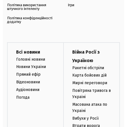
Політика використання
Ігри
штучного інтелекту
Політика конфіденційності
додатку
Всі новини
Війна Росії з
Головні новини
Україною
Новини України
Ракетні обстріли
Прямий ефір
Карта бойових дій
Відеоновини
Мирні переговори
Аудіоновини
Повітряна тривога в
Україні
Погода
Масована атака по
Україні
Вибухи у Росії
Втрати ворога