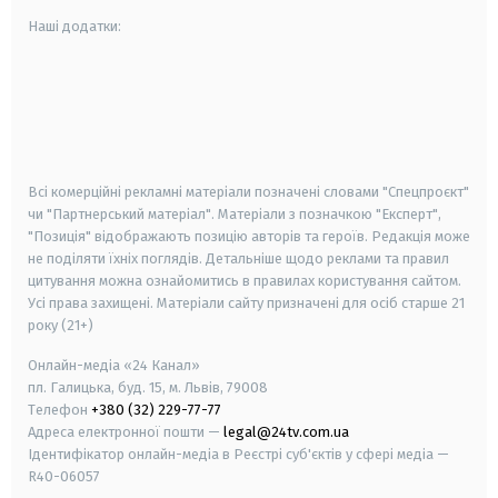
Наші додатки:
android
apple
smart tv
samsung smart tv
Всі комерційні рекламні матеріали позначені словами "Спецпроєкт"
чи "Партнерський матеріал". Матеріали з позначкою "Експерт",
"Позиція" відображають позицію авторів та героїв. Редакція може
не поділяти їхніх поглядів. Детальніше щодо реклами та правил
цитування можна ознайомитись в правилах користування сайтом.
Усі права захищені.
Матеріали сайту призначені для осіб старше
21
року (21+)
Онлайн-медіа «24 Канал»
пл. Галицька, буд. 15, м. Львів, 79008
Телефон
+380 (32) 229-77-77
Адреса електронної пошти —
legal@24tv.com.ua
Ідентифікатор онлайн-медіа в Реєстрі суб'єктів у сфері медіа —
R40-06057