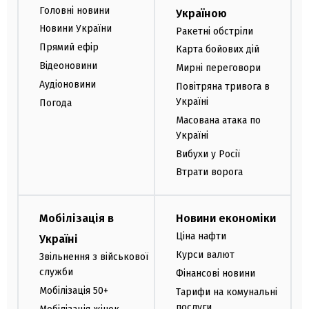
Головні новини
Україною
Новини України
Ракетні обстріли
Прямий ефір
Карта бойових дій
Відеоновини
Мирні переговори
Аудіоновини
Повітряна тривога в
Україні
Погода
Масована атака по
Україні
Вибухи у Росії
Втрати ворога
Мобілізація в
Новини економіки
Ціна нафти
Україні
Курси валют
Звільнення з військової
служби
Фінансові новини
Мобілізація 50+
Тарифи на комунальні
послуги