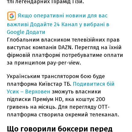
тлі легендарних Пірамід Гізи.
Якщо оперативні новини для вас
важливі
Додайте 24 Канал у вибрані в
Google
Додати
Глобальним власником телевізійних прав
виступає компанія DAZN. Перегляд на їхній
фірмовій платформі потребуватиме оплати
за принципом pay-per-view.
Українським транслятором бою буде
платформа Київстар ТБ.
Подивитися бій
Усик – Верховен
зможуть власники
підписки Преміум HD, яка коштує 200
гривень на місяць. Для перегляду ОТТ-
платформа створила окремий телеканал.
Що говорили боксери перед