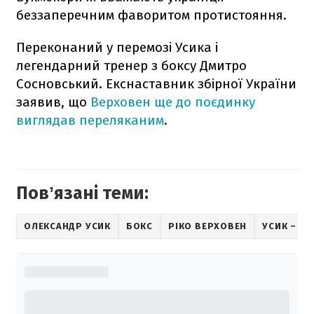
беззаперечним фаворитом протистояння.
Переконаний у перемозі Усика і
легендарний тренер з боксу Дмитро
Сосновський. Екснаставник збірної України
заявив, що
Верховен ще до поєдинку
виглядав переляканим
.
Повʼязані теми:
ОЛЕКСАНДР УСИК
БОКС
РІКО ВЕРХОВЕН
УСИК – В