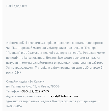
Наші додатки:
android
apple
smart tv
samsung smart tv
Всі комерційні рекламні матеріали позначені словами "Спецпроєкт"
чи "Партнерський матеріал". Матеріали з позначкою "Експерт",
"Позиція" відображають позицію авторів та героїв. Редакція може
не поділяти їхніх поглядів. Детальніше щодо реклами та правил
цитування можна ознайомитись в правилах користування сайтом.
Усі права захищені.
Матеріали сайту призначені для осіб старше
21
року (21+)
Онлайн-медіа «24 Канал»
пл. Галицька, буд. 15, м. Львів, 79008
Телефон
+380 (32) 229-77-77
Адреса електронної пошти —
legal@24tv.com.ua
Ідентифікатор онлайн-медіа в Реєстрі суб'єктів у сфері медіа —
R40-06057