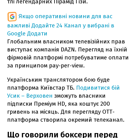
тлі легендарних Пірамід Гізи.
Якщо оперативні новини для вас
важливі
Додайте 24 Канал у вибрані в
Google
Додати
Глобальним власником телевізійних прав
виступає компанія DAZN. Перегляд на їхній
фірмовій платформі потребуватиме оплати
за принципом pay-per-view.
Українським транслятором бою буде
платформа Київстар ТБ.
Подивитися бій
Усик – Верховен
зможуть власники
підписки Преміум HD, яка коштує 200
гривень на місяць. Для перегляду ОТТ-
платформа створила окремий телеканал.
Що говорили боксери перед