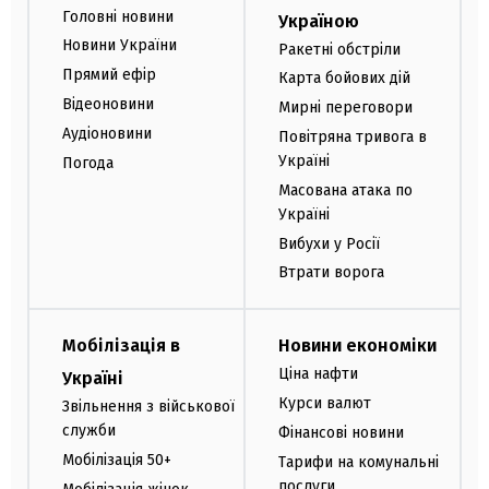
Головні новини
Україною
Новини України
Ракетні обстріли
Прямий ефір
Карта бойових дій
Відеоновини
Мирні переговори
Аудіоновини
Повітряна тривога в
Україні
Погода
Масована атака по
Україні
Вибухи у Росії
Втрати ворога
Мобілізація в
Новини економіки
Ціна нафти
Україні
Курси валют
Звільнення з військової
служби
Фінансові новини
Мобілізація 50+
Тарифи на комунальні
послуги