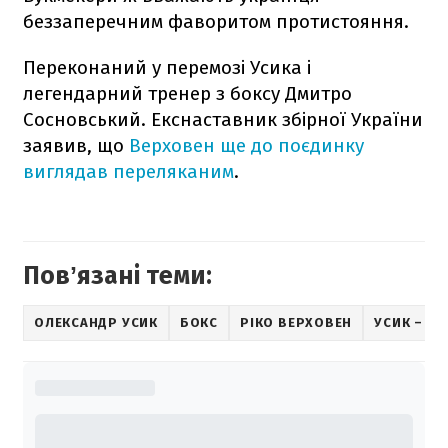
беззаперечним фаворитом протистояння.
Переконаний у перемозі Усика і
легендарний тренер з боксу Дмитро
Сосновський. Екснаставник збірної України
заявив, що
Верховен ще до поєдинку
виглядав переляканим
.
Повʼязані теми:
ОЛЕКСАНДР УСИК
БОКС
РІКО ВЕРХОВЕН
УСИК – В