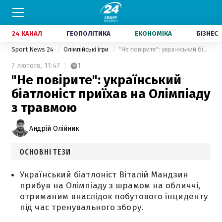
24 КАНАЛ
ГЕОПОЛІТИКА
ЕКОНОМІКА
БІЗНЕС
Sport News 24
Олімпійські ігри
"Не повірите": український біатлоніст приїхав на Олімпіаду з травмою
7 лютого,
11:47
1
"Не повірите": український
біатлоніст приїхав на Олімпіаду
з травмою
Андрій Олійник
ОСНОВНІ ТЕЗИ
Український біатлоніст Віталій Мандзин
прибув на Олімпіаду з шрамом на обличчі,
отриманим внаслідок побутового інциденту
під час тренувального збору.