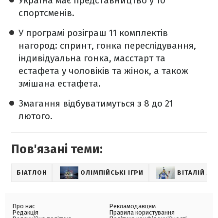
Україна має представництво у 10
спортсменів.
У програмі розіграш 11 комплектів
нагород: спринт, гонка переслідування,
індивідуальна гонка, масстарт та
естафета у чоловіків та жінок, а також
змішана естафета.
Змагання відбуватимуться з 8 до 21
лютого.
Пов'язані теми:
БІАТЛОН
ОЛІМПІЙСЬКІ ІГРИ
ВІТАЛІЙ М
Про нас
Рекламодавцям
Редакція
Правила користування