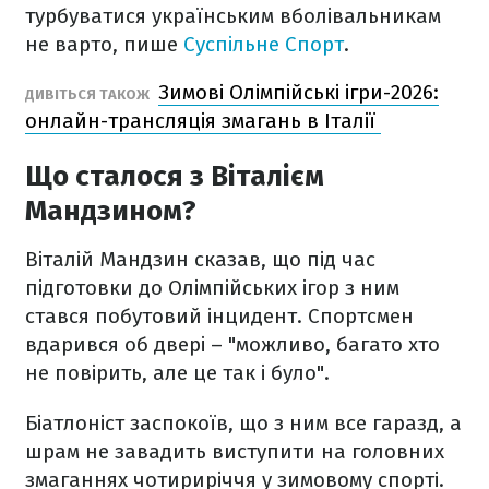
турбуватися українським вболівальникам
не варто, пише
Суспільне Спорт
.
Зимові Олімпійські ігри-2026:
ДИВІТЬСЯ ТАКОЖ
онлайн-трансляція змагань в Італії
Що сталося з Віталієм
Мандзином?
Віталій Мандзин сказав, що під час
підготовки до Олімпійських ігор з ним
стався побутовий інцидент. Спортсмен
вдарився об двері – "можливо, багато хто
не повірить, але це так і було".
Біатлоніст заспокоїв, що з ним все гаразд, а
шрам не завадить виступити на головних
змаганнях чотириріччя у зимовому спорті.