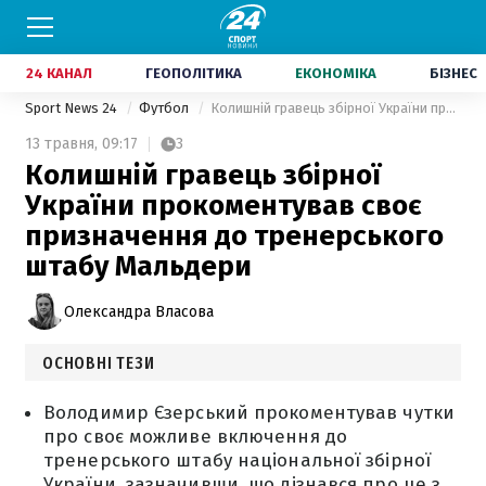
24 КАНАЛ
ГЕОПОЛІТИКА
ЕКОНОМІКА
БІЗНЕС
Sport News 24
Футбол
Колишній гравець збірної України прокоментував своє призначення до тренерського штабу Мальдери
13 травня,
09:17
3
Колишній гравець збірної
України прокоментував своє
призначення до тренерського
штабу Мальдери
Олександра Власова
ОСНОВНІ ТЕЗИ
Володимир Єзерський прокоментував чутки
про своє можливе включення до
тренерського штабу національної збірної
України, зазначивши, що дізнався про це з