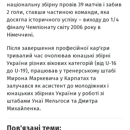
національну збірну провів 39 матчів і забив
2 голи, ставши частиною команди, яка
досягла історичного успіху – виходу до 1/4
фіналу Чемпіонату світу 2006 року в
Німеччині.
Після завершення професійної кар'єри
тривалий час очолював юнацькі збірні
України різних вікових категорій (від U-16
до U-19), працював у тренерському штабі
Мирона Маркевича у Карпатах та
залучався як асистент до молодіжних і
юнацьких збірних України у роботі зі
штабами Унаї Мельгоси та Дмитра
Михайленка.
Пов'язані теми: