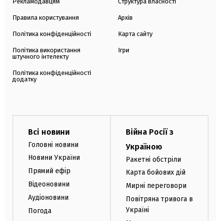
Рекламодавцям
Структура власності
Правила користування
Архів
Політика конфіденційності
Карта сайту
Політика використання
Ігри
штучного інтелекту
Політика конфіденційності
додатку
Всі новини
Війна Росії з
Головні новини
Україною
Новини України
Ракетні обстріли
Прямий ефір
Карта бойових дій
Відеоновини
Мирні переговори
Аудіоновини
Повітряна тривога в
Україні
Погода