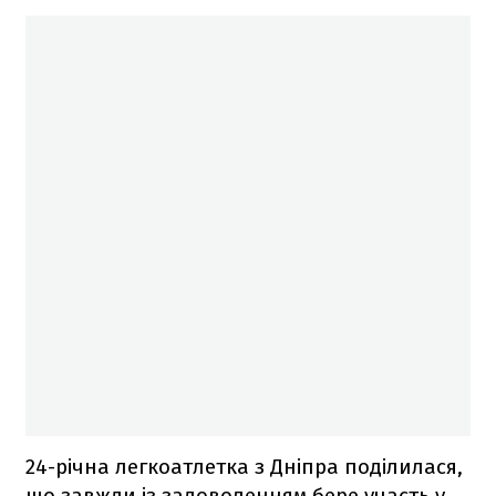
24-річна легкоатлетка з Дніпра поділилася,
що завжди із задоволенням бере участь у