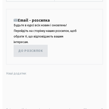
Email - розсилка
Будьте в курсі всіх новин і оновлень!
Перейдіть на сторінку наших розсилок, щоб
обрати ті, що відповідають вашим
інтересам.
ДО РОЗСИЛОК
Наші додатки:
android
apple
smart tv
samsung smart tv