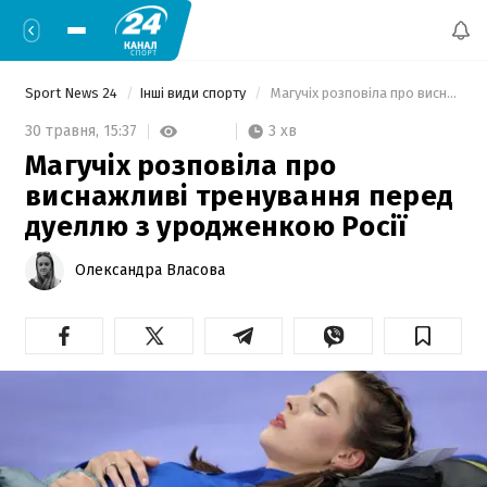
Sport News 24
Інші види спорту
 Магучіх розповіла про виснажливі тренування перед дуеллю з уродженкою Росії 
3 хв
30 травня,
15:37
Магучіх розповіла про
виснажливі тренування перед
дуеллю з уродженкою Росії
Олександра Власова