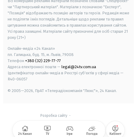
Всі комерційні рекламні матеріали позначені словами "Спецпроєкт"
чи "Партнерський матеріал". Матеріали з позначкою "Експерт",
"Позиція" відображають позицію авторів та героїв. Редакція може
не поділяти їхніх поглядів. Детальніше щодо реклами та правил
цитування можна ознайомитись в правилах користування сайтом.
Усі права захищені.
Матеріали сайту призначені для осіб старше
21
року (21+)
Онлайн-медіа «24 Канал»
пл. Галицька, буд. 15, м. Львів, 79008
Телефон
+380 (32) 229-77-77
Адреса електронної пошти —
legal@24tv.com.ua
Ідентифікатор онлайн-медіа в Реєстрі суб'єктів у сфері медіа —
R40-06057
© 2005—2026,
ПрАТ «Телерадіокомпанія "Люкс"», 24 Канал.
Розробка сайту
-
24 Канал
TV
Ігри
Погода
Кабінет