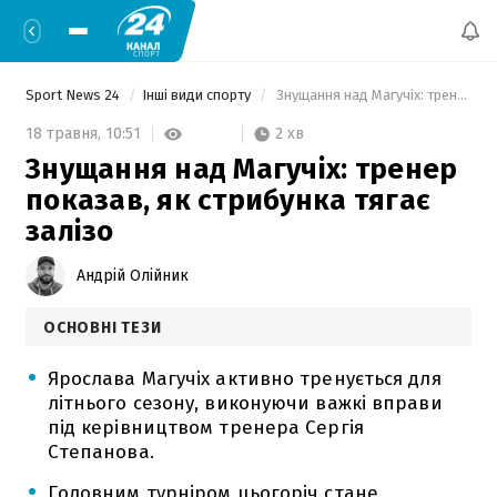
Sport News 24
Інші види спорту
 Знущання над Магучіх: тренер показав, як стрибунка тягає залізо 
2 хв
18 травня,
10:51
Знущання над Магучіх: тренер
показав, як стрибунка тягає
залізо
Андрій Олійник
ОСНОВНІ ТЕЗИ
Ярослава Магучіх активно тренується для
літнього сезону, виконуючи важкі вправи
під керівництвом тренера Сергія
Степанова.
Головним турніром цьогоріч стане