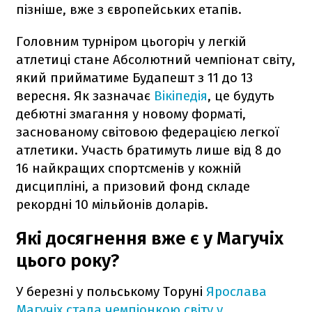
пізніше, вже з європейських етапів.
Головним турніром цьогоріч у легкій
атлетиці стане Абсолютний чемпіонат світу,
який прийматиме Будапешт з 11 до 13
вересня. Як зазначає
Вікіпедія
, це будуть
дебютні змагання у новому форматі,
заснованому світовою федерацією легкої
атлетики. Участь братимуть лише від 8 до
16 найкращих спортсменів у кожній
дисципліні, а призовий фонд складе
рекордні 10 мільйонів доларів.
Які досягнення вже є у Магучіх
цього року?
У березні у польському Торуні
Ярослава
Магучіх стала чемпіонкою світу у