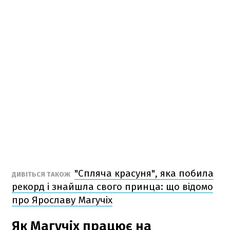
"Спляча красуня", яка побила
ДИВІТЬСЯ ТАКОЖ
рекорд і знайшла свого принца: що відомо
про Ярославу Магучіх
Як Магучіх працює на