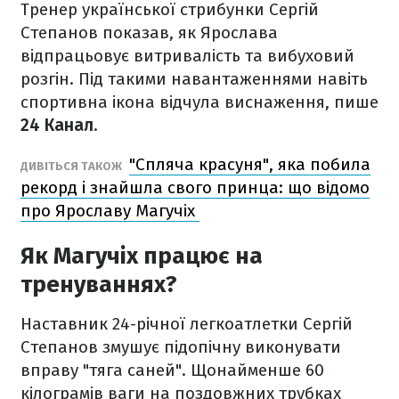
Тренер української стрибунки Сергій
Степанов показав, як Ярослава
відпрацьовує витривалість та вибуховий
розгін. Під такими навантаженнями навіть
спортивна ікона відчула виснаження, пише
24 Канал
.
"Спляча красуня", яка побила
ДИВІТЬСЯ ТАКОЖ
рекорд і знайшла свого принца: що відомо
про Ярославу Магучіх
Як Магучіх працює на
тренуваннях?
Наставник 24-річної легкоатлетки Сергій
Степанов змушує підопічну виконувати
вправу "тяга саней". Щонайменше 60
кілограмів ваги на поздовжних трубках