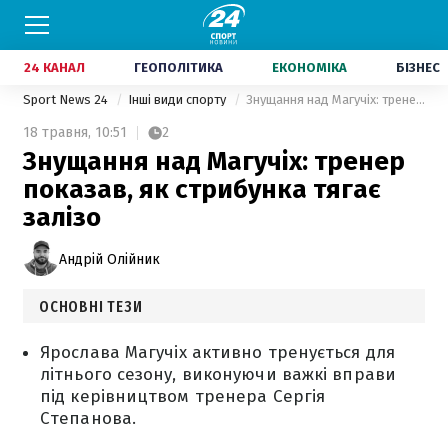
24 КАНАЛ
ГЕОПОЛІТИКА
ЕКОНОМІКА
БІЗНЕС
Sport News 24
Інші види спорту
Знущання над Магучіх: тренер показав, як стрибунка тягає залізо
18 травня,
10:51
2
Знущання над Магучіх: тренер
показав, як стрибунка тягає
залізо
Андрій Олійник
ОСНОВНІ ТЕЗИ
Ярослава Магучіх активно тренується для
літнього сезону, виконуючи важкі вправи
під керівництвом тренера Сергія
Степанова.