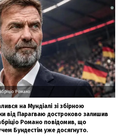
абріціо Романо
лився на Мундіалі зі збірною
зки від Парагваю достроково залишив
абріціо Романо повідомив, що
учем Бундестім уже досягнуто.