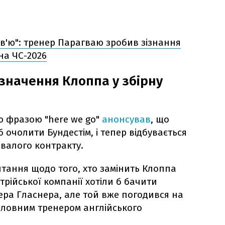
ов'ю": тренер Парагваю зробив зізнання
 на ЧС-2026
значення Клоппа у збірну
ю фразою "here we go"
анонсував
, що
б очолити Бундестім, і тепер відбувається
валого контракту.
тання щодо того, хто замінить Клоппа
трійської компанії хотіли б бачити
ра Гласнера, але той вже погодився на
ловним тренером англійського