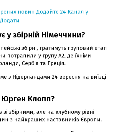
ірених новин
Додайте 24 Канал у
Додати
є у збірній Німеччини?
ропейські збірні, гратимуть груповий етап
ни потрапили у групу А2, де їхніми
ланди, Сербія та Греція.
ме з Нідерландами 24 вересня на виїзді
є Юрген Клопп?
зі збірними, але на клубному рівні
дин з найкращих наставників Європи.