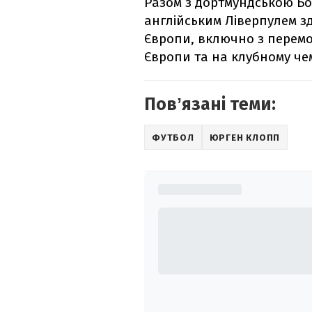
Разом з дортмундською Бору
англійським Ліверпулем зд
Європи, включно з перемог
Європи та на клубному чем
Повʼязані теми:
ФУТБОЛ
ЮРГЕН КЛОПП