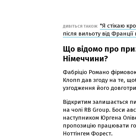
"Я стікаю кр
ДИВІТЬСЯ ТАКОЖ
після вильоту від Франції
Що відомо про при
Німеччини?
Фабріціо Романо фірмово
Клопп дав згоду на те, що
узгодження його довготри
Відкритим залишається пи
на чолі RB Group. Боси авс
наступником Юргена Оліве
пропозицію працювати го
Ноттінгем Форест.