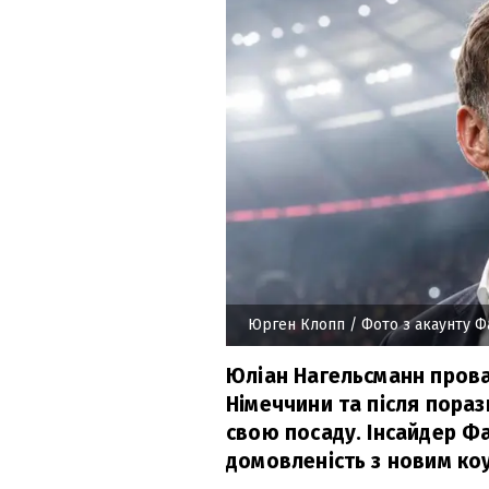
Юрген Клопп
/ Фото з акаунту Ф
Юліан Нагельсманн прова
Німеччини та після пора
свою посаду. Інсайдер Ф
домовленість з новим ко