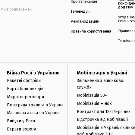
Про телеканал
конфіден
додатку
Ми в соцмережах:
Телеведучі
Угода Ко
Спільнот
Рекламодавцям
Правила 
Правила користування
Технічна
Війна Росії з Україною
Мобілізація в Україні
Ракетні обстріли
Звільнення з військової
служби
Карта бойових дій
Мобілізація 50+
Мирні переговори
Мобілізація жінок
Повітряна тривога в Україні
Контракт для 18-24-річних
Масована атака по Україні
Відстрочка від мобілізації
Вибухи у Росії
Мобілізація в Україні: скільк
Втрати ворога
осіб мобілізує ТЦК