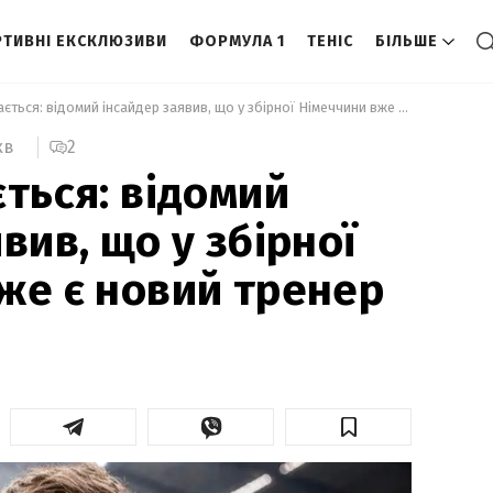
ТИВНІ ЕКСКЛЮЗИВИ
ФОРМУЛА 1
ТЕНІС
БІЛЬШЕ
 Він повертається: відомий інсайдер заявив, що у збірної Німеччини вже є новий тренер 
2
хв
ється: відомий
вив, що у збірної
же є новий тренер