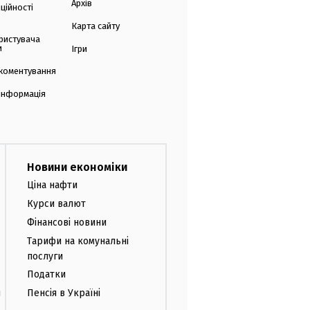
Архів
ційності
Карта сайту
ристувача
и
Ігри
коментування
 інформація
Новини економіки
Ціна нафти
Курси валют
Фінансові новини
Тарифи на комунальні
послуги
Податки
и
Пенсія в Україні