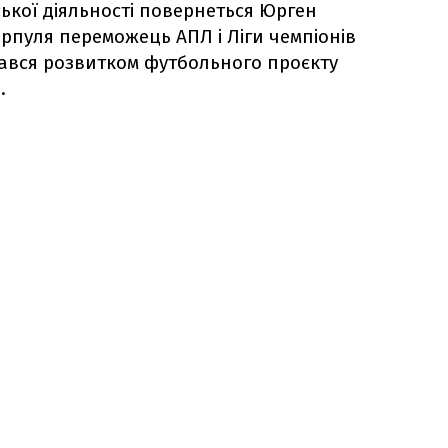
ької діяльності повернеться Юрген
верпуля переможець АПЛ і Ліги чемпіонів
ався розвитком футбольного проєкту
л
.