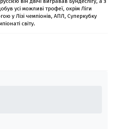
ссією він двічі вигравав Бундеслігу, а з
обув усі можливі трофеї, окрім Ліги
ою у Лізі чемпіонів, АПЛ, Суперкубку
піонаті світу.