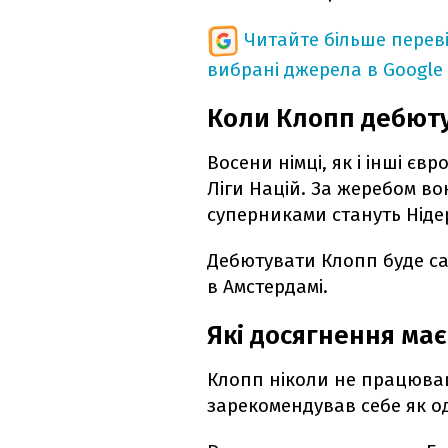
Читайте більше перев
вибрані джерела в Google
Коли Клопп дебюту
Восени німці, як і інші єв
Ліги Націй. За жеребом во
суперниками стануть Нідер
Дебютувати Клопп буде са
в Амстердамі.
Які досягнення ма
Клопп ніколи не працював 
зарекомендував себе як о