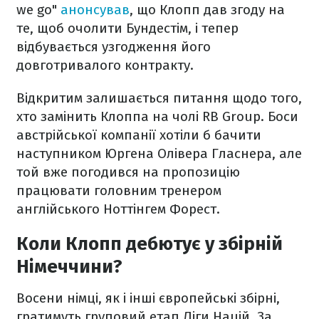
we go"
анонсував
, що Клопп дав згоду на
те, щоб очолити Бундестім, і тепер
відбувається узгодження його
довготривалого контракту.
Відкритим залишається питання щодо того,
хто замінить Клоппа на чолі RB Group. Боси
австрійської компанії хотіли б бачити
наступником Юргена Олівера Гласнера, але
той вже погодився на пропозицію
працювати головним тренером
англійського Ноттінгем Форест.
Коли Клопп дебютує у збірній
Німеччини?
Восени німці, як і інші європейські збірні,
гратимуть груповий етап Ліги Націй. За