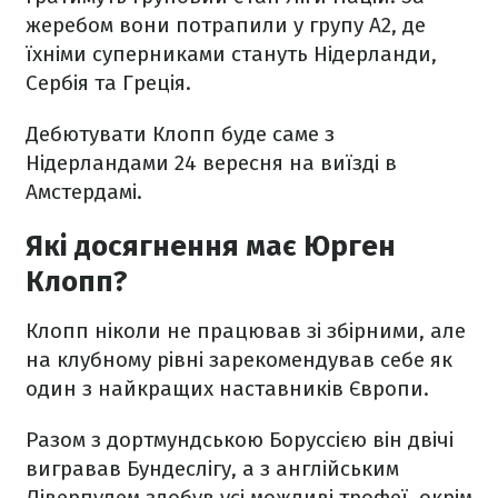
жеребом вони потрапили у групу А2, де
їхніми суперниками стануть Нідерланди,
Сербія та Греція.
Дебютувати Клопп буде саме з
Нідерландами 24 вересня на виїзді в
Амстердамі.
Які досягнення має Юрген
Клопп?
Клопп ніколи не працював зі збірними, але
на клубному рівні зарекомендував себе як
один з найкращих наставників Європи.
Разом з дортмундською Боруссією він двічі
вигравав Бундеслігу, а з англійським
Ліверпулем здобув усі можливі трофеї, окрім