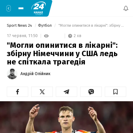
Sport News 24
Футбол
 "Могли опинитися в лікарні": збірну Німеччини у США ледь не спіткала трагедія 
2 хв
17 червня,
11:50
"Могли опинитися в лікарні":
збірну Німеччини у США ледь
не спіткала трагедія
Андрій Олійник