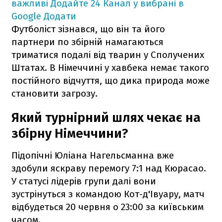
важливі
Додайте 24 Канал у вибрані в
Google
Додати
Футболіст зізнався, що він та його
партнери по збірній намагаються
триматися подалі від тварин у Сполучених
Штатах. В Німеччині у хавбека немає такого
постійного відчуття, що дика природа може
становити загрозу.
Який турнірний шлях чекає на
збірну Німеччини?
Підопічні Юліана Нагельсманна вже
здобули яскраву перемогу 7:1 над Кюрасао.
У статусі лідерів групи далі вони
зустрінуться з командою Кот-д'Івуару, матч
відбудеться 20 червня о 23:00 за київським
часом.