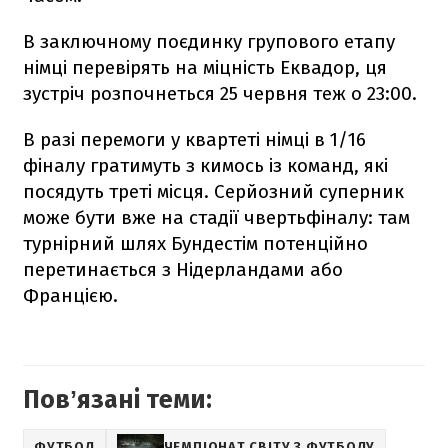
В заключному поєдинку групового етапу
німці перевірять на міцність Еквадор, ця
зустріч розпочнеться 25 червня теж о 23:00.
В разі перемоги у квартеті німці в 1/16
фіналу гратимуть з кимось із команд, які
посядуть треті місця. Серйозний суперник
може бути вже на стадії чвертьфіналу: там
турнірний шлях Бундестім потенційно
перетинається з Нідерландами або
Францією.
Повʼязані теми:
ФУТБОЛ
ЧЕМПІОНАТ СВІТУ З ФУТБОЛУ