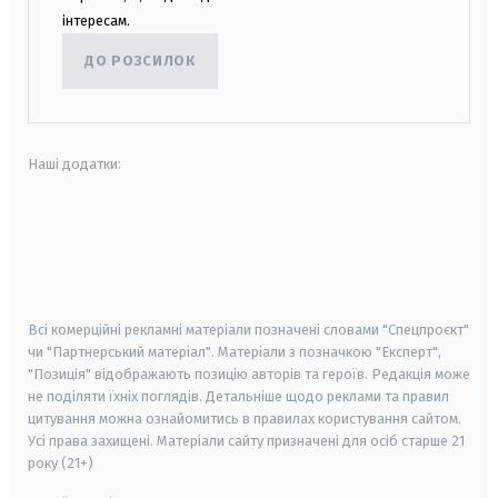
інтересам.
ДО РОЗСИЛОК
Наші додатки:
android
apple
smart tv
samsung smart tv
Всі комерційні рекламні матеріали позначені словами "Спецпроєкт"
чи "Партнерський матеріал". Матеріали з позначкою "Експерт",
"Позиція" відображають позицію авторів та героїв. Редакція може
не поділяти їхніх поглядів. Детальніше щодо реклами та правил
цитування можна ознайомитись в правилах користування сайтом.
Усі права захищені.
Матеріали сайту призначені для осіб старше
21
року (21+)