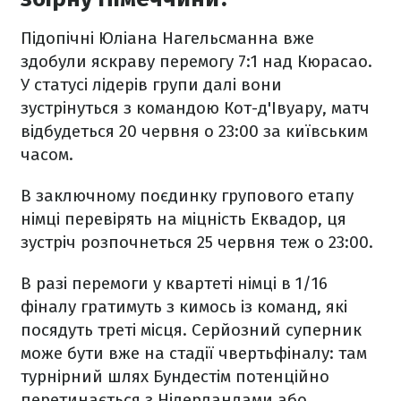
Підопічні Юліана Нагельсманна вже
здобули яскраву перемогу 7:1 над Кюрасао.
У статусі лідерів групи далі вони
зустрінуться з командою Кот-д'Івуару, матч
відбудеться 20 червня о 23:00 за київським
часом.
В заключному поєдинку групового етапу
німці перевірять на міцність Еквадор, ця
зустріч розпочнеться 25 червня теж о 23:00.
В разі перемоги у квартеті німці в 1/16
фіналу гратимуть з кимось із команд, які
посядуть треті місця. Серйозний суперник
може бути вже на стадії чвертьфіналу: там
турнірний шлях Бундестім потенційно
перетинається з Нідерландами або