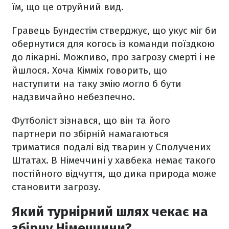
їм, що це отруйний вид.
Гравець Бундестім стверджує, що укус міг би
обернутися для когось із команди поїздкою
до лікарні. Можливо, про загрозу смерті і не
йшлося. Хоча Кімміх говорить, що
наступити на таку змію могло б бути
надзвичайно небезпечно.
Футболіст зізнався, що він та його
партнери по збірній намагаються
триматися подалі від тварин у Сполучених
Штатах. В Німеччині у хавбека немає такого
постійного відчуття, що дика природа може
становити загрозу.
Який турнірний шлях чекає на
збірну Німеччини?