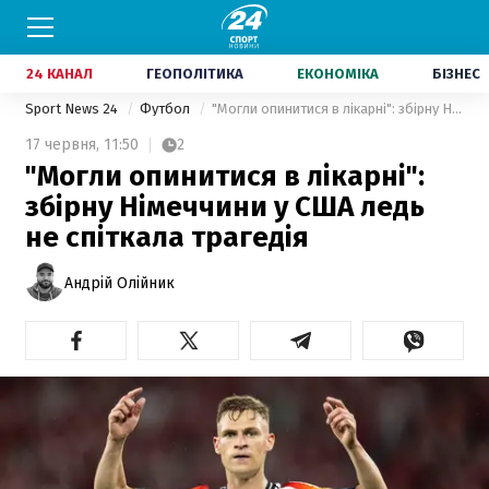
24 КАНАЛ
ГЕОПОЛІТИКА
ЕКОНОМІКА
БІЗНЕС
Sport News 24
Футбол
"Могли опинитися в лікарні": збірну Німеччини у США ледь не спіткала трагедія
17 червня,
11:50
2
"Могли опинитися в лікарні":
збірну Німеччини у США ледь
не спіткала трагедія
Андрій Олійник