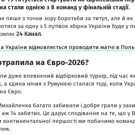
 стали однією з 8 команд у фінальній стадії.
е лише з точки зору боротьби за титул, але й як 
отися за одну з 5 путівок збірна України буде у п
домляє
24 Канал
.
на України відмовляється проводити матчі в Пол
отрапила на Євро-2026?
ли дуже впевнений відбірковий турнір, під час я
, а єдина нічия з Румунією сталася тоді, коли Ук
на Євро.
Михайленка багато забивали і добре грали у захи
аж 14 забитих. Це дарує сподівання на те, що у В
и континентальної першості ми побачимо команду
лем.