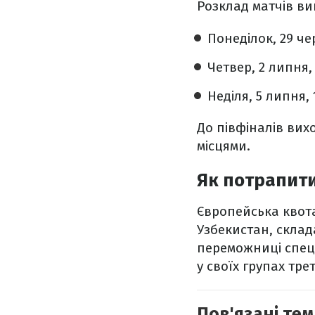
Розклад матчів ви
Понеділок, 29 че
Четвер, 2 липня, 
Неділя, 5 липня, 
До півфіналів вих
місцями.
Як потрапити
Європейська квот
Узбекистан, склада
переможниці спеці
у своїх групах трет
Пов'язані тем