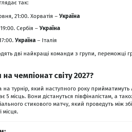
глядає так:
рвня, 21:00. Хорватія –
Україна
19:00. Сербія –
Україна
17:00.
Україна
– Італія
одять дві найкращі команди з групи, переможці г
 на чемпіонат світу 2027?
а на турнір, який наступного року прийматимуть
є 5 місць. Вони дістануться півфіналістам, а так
ального стикового матчу, який проведуть між зб
і місця.
и: