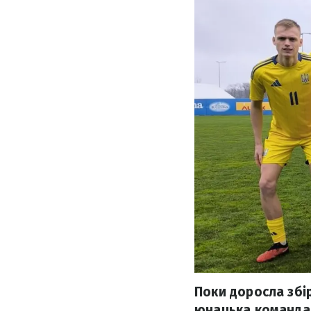
Поки доросла збір
юнацька команда 