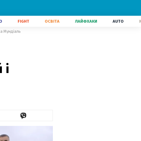
О
FIGHT
ОСВІТА
ЛАЙФХАКИ
AUTO
на Мундіаль
 і