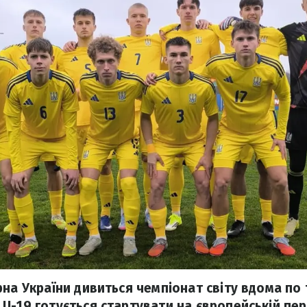
на України дивиться чемпіонат світу вдома по 
U-19 готується стартувати на європейській перш