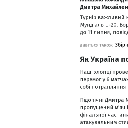
Дмитра Михайленка
Турнір важливий н
Мундіаль U-20. Бор
до 11 липня, пові
Збір
ДИВІТЬСЯ ТАКОЖ
Як Україна п
Наші хлопці прове
перемог у 6 матчах
собі потрапляння 
Підопічні Дмитра 
пропущений м'яч і 
фінальної частин
атакувальним сти