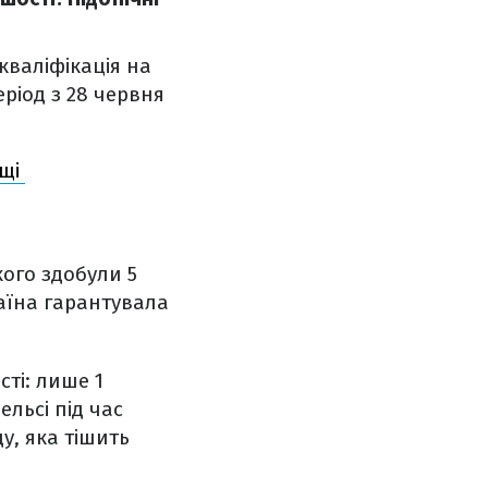
кваліфікація на
еріод з 28 червня
ьщі
кого здобули 5
раїна гарантувала
сті: лише 1
ельсі під час
, яка тішить