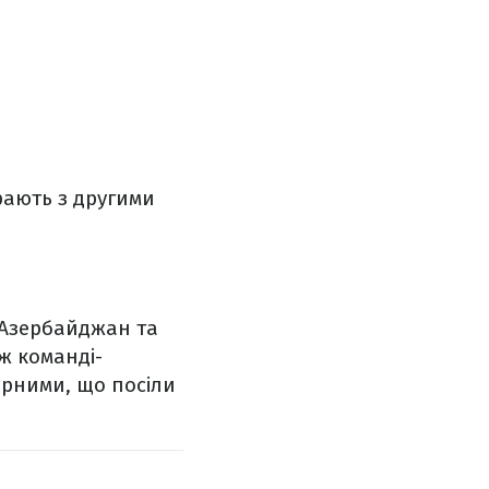
рають з другими
 Азербайджан та
ож команді-
ірними, що посіли