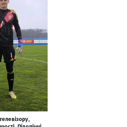
телевізору,
ості. Підопічні