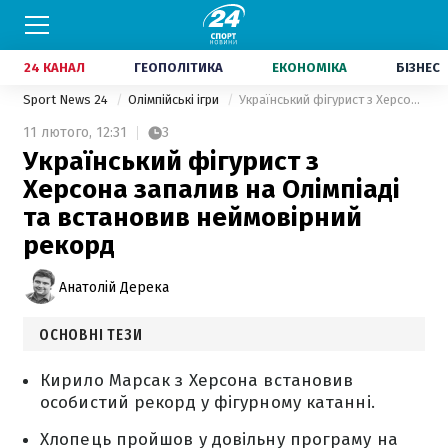
24 КАНАЛ
ГЕОПОЛІТИКА
ЕКОНОМІКА
БІЗНЕС
Sport News 24
Олімпійські ігри
Український фігурист з Херсона запалив на Олімпіаді та встановив неймовірний рекорд
11 лютого,
12:31
3
Український фігурист з
Херсона запалив на Олімпіаді
та встановив неймовірний
рекорд
Анатолій Дерека
ОСНОВНІ ТЕЗИ
Кирило Марсак з Херсона встановив
особистий рекорд у фігурному катанні.
Хлопець пройшов у довільну програму на