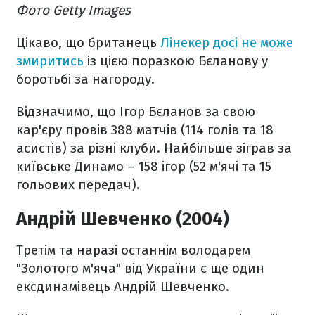
Фото Getty Images
Цікаво, що британець
Лінекер досі не може
змиритись
із цією поразкою Бєланову у
боротьбі за нагороду.
Відзначимо, що Ігор Бєланов за свою
кар'єру провів 388 матчів (114 голів та 18
асистів) за різні клуби. Найбільше зіграв за
київське Динамо – 158 ігор (52 м'ячі та 15
гольових передач).
Андрій Шевченко (2004)
Третім та наразі останнім володарем
"Золотого м'яча" від України є ще один
ексдинамівець Андрій Шевченко.