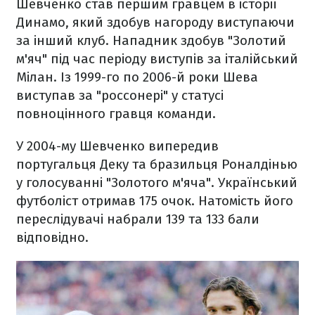
Шевченко став першим гравцем в історії
Динамо, який здобув нагороду виступаючи
за інший клуб. Нападник здобув "Золотий
м'яч" під час періоду виступів за італійський
Мілан. Із 1999-го по 2006-й роки Шева
виступав за "россонері" у статусі
повноцінного гравця команди.
У 2004-му Шевченко випередив
португальця Деку та бразильця Роналдінью
у голосуванні "Золотого м'яча". Український
футболіст отримав 175 очок. Натомість його
переслідувачі набрали 139 та 133 бали
відповідно.