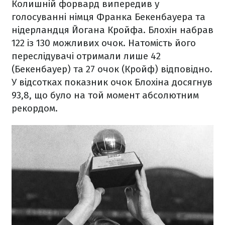
Колишній форвард випередив у
голосуванні німця Франка Бекенбауера та
нідерландця Йогана Кройфа. Блохін набрав
122 із 130 можливих очок. Натомість його
переслідувачі отримали лише 42
(Бекенбауер) та 27 очок (Кройф) відповідно.
У відсотках показник очок Блохіна досягнув
93,8, що було на той момент абсолютним
рекордом.