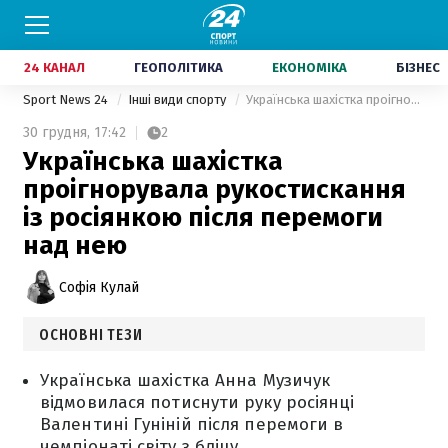
24 КАНАЛ
ГЕОПОЛІТИКА
ЕКОНОМІКА
БІЗНЕС
Sport News 24
Інші види спорту
Українська шахістка проігнорувала рукостискання із росіянкою після перемоги над нею
30 грудня,
17:42
2
Українська шахістка
проігнорувала рукостискання
із росіянкою після перемоги
над нею
Софія Кулай
ОСНОВНІ ТЕЗИ
Українська шахістка Анна Музичук
відмовилася потиснути руку росіянці
Валентині Гуніній після перемоги в
чемпіонаті світу з бліцу.