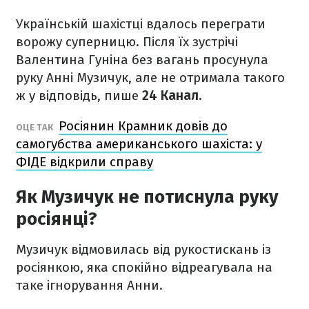
Українській шахістці вдалось переграти
ворожу суперницю. Після їх зустрічі
Валентина Гуніна без вагань просунула
руку Анні Музичук, але не отримала такого
ж у відповідь, пише
24 Канал.
Росіянин Крамник довів до
ОЦЕ ТАК
самогубства американського шахіста: у
ФІДЕ відкрили справу
Як Музичук не потиснула руку
росіянці?
Музичук відмовилась від рукостискань із
росіянкою, яка спокійно відреагувала на
таке ігнорування Анни.