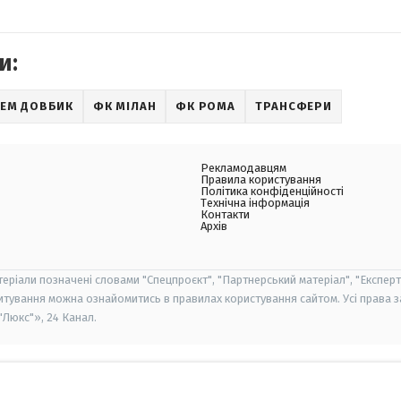
и:
ТЕМ ДОВБИК
ФК МІЛАН
ФК РОМА
ТРАНСФЕРИ
Рекламодавцям
Правила користування
Політика конфіденційності
Технічна інформація
Контакти
Архів
теріали позначені словами "Спецпроєкт", "Партнерський матеріал", "Експерт
итування можна ознайомитись в правилах користування сайтом. Усі права 
Люкс"», 24 Канал.