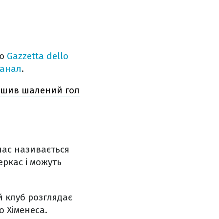
єю
Gazzetta dello
Канал
.
ішив шалений гол
час називається
еркас і можуть
й клуб розглядає
о Хіменеса.