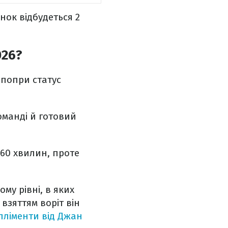
нок відбудеться 2
026?
 попри статус
оманді й готовий
 60 хвилин, проте
му рівні, в яких
взяттям воріт він
пліменти від Джан