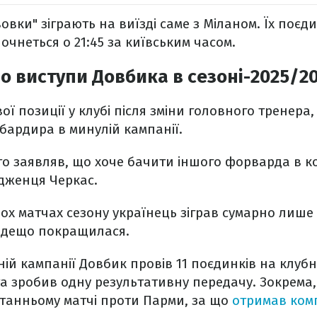
вки" зіграють на виїзді саме з Міланом. Їх поєди
очнеться о 21:45 за київським часом.
о виступи Довбика в сезоні-2025/2
ої позиції у клубі після зміни головного тренера,
ардира в минулій кампанії.
ито заявляв, що хоче бачити іншого форварда в к
дженця Черкас.
ох матчах сезону українець зіграв сумарно лише
я дещо покращилася.
ій кампанії Довбик провів 11 поєдинків на клубно
а зробив одну результативну передачу. Зокрема, 
станньому матчі проти Парми, за що
отримав ком