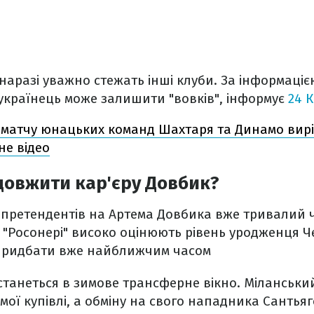
 наразі уважно стежать інші клуби. За інформаці
 українець може залишити "вовків", інформує
24 
матчу юнацьких команд Шахтаря та Динамо вир
не відео
довжити кар'єру Довбик?
 претендентів на Артема Довбика вже тривалий 
. "Росонері" високо оцінюють рівень уродженця Ч
придбати вже найближчим часом
 станеться в зимове трансферне вікно. Міланськи
мої купівлі, а обміну на свого нападника Сантьяг