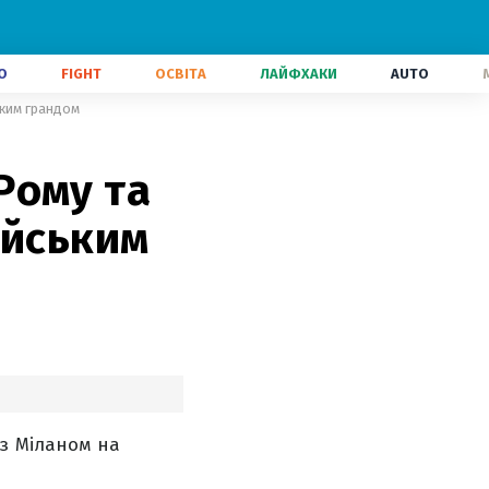
О
FIGHT
ОСВІТА
ЛАЙФХАКИ
AUTO
ьким грандом
Рому та
ейським
з Міланом на