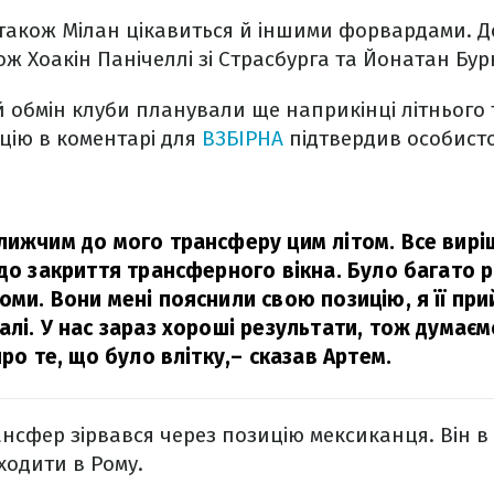
також Мілан цікавиться й іншими форвардами. Д
ож Хоакін Панічеллі зі Страсбурга та Йонатан Бур
й обмін клуби планували ще наприкінці літнього
цію в коментарі для
ВЗБІРНА
підтвердив особисто
лижчим до мого трансферу цим літом. Все вирі
 до закриття трансферного вікна. Було багато 
оми. Вони мені пояснили свою позицію, я її при
лі. У нас зараз хороші результати, тож думаєм
про те, що було влітку,
– сказав Артем.
рансфер зірвався через позицію мексиканця. Він 
ходити в Рому.