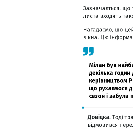
Зазначається, що 
листа входять так
Нагадаємо, що це
вікна. Цю інформа
Мілан був найб
декілька годин
керівництвом Р
що рухаємося да
сезон і забули 
Довідка
. Тоді т
відмовився пере