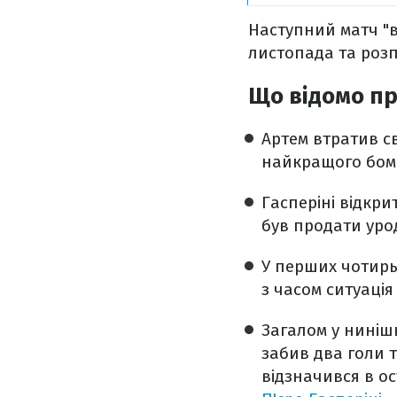
Наступний матч "во
листопада та розп
Що відомо пр
Артем втратив св
найкращого бомб
Гасперіні відкр
був продати уро
У перших чотирь
з часом ситуаці
Загалом у нинішн
забив два голи т
відзначився в о