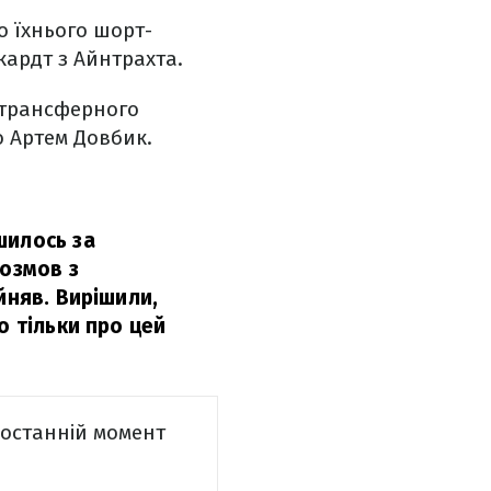
о їхнього шорт-
кардт з Айнтрахта.
 трансферного
 Артем Довбик.
шилось за
розмов з
йняв. Вирішили,
о тільки про цей
в останній момент