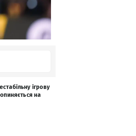
естабільну ігрову
 опиняється на