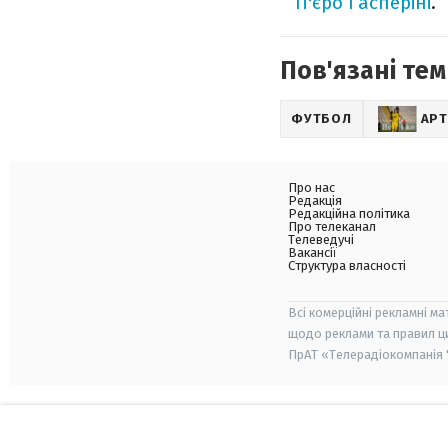
П'єро Гасперіні
.
Пов'язані тем
ФУТБОЛ
АР
Про нас
Редакція
Редакційна політика
Про телеканал
Телеведучі
Вакансії
Структура власності
Всі комерційні рекламні ма
щодо реклами та правил ц
ПрАТ «Телерадіокомпанія "