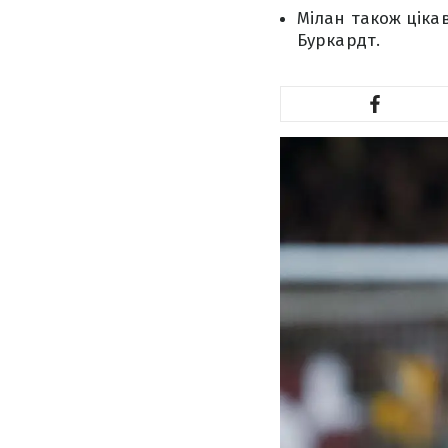
Мілан також ціка
Буркардт.