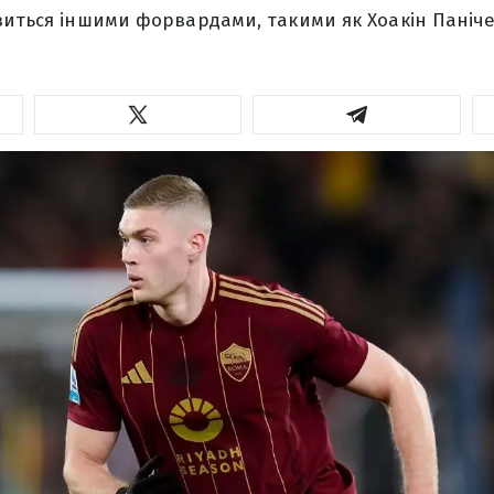
виться іншими форвардами, такими як Хоакін Паніче