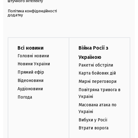
штучного інтелекту
Політика конфіденційності
додатку
Всі новини
Війна Росії з
Головні новини
Україною
Новини України
Ракетні обстріли
Прямий ефір
Карта бойових дій
Відеоновини
Мирні переговори
Аудіоновини
Повітряна тривога в
Україні
Погода
Масована атака по
Україні
Вибухи у Росії
Втрати ворога