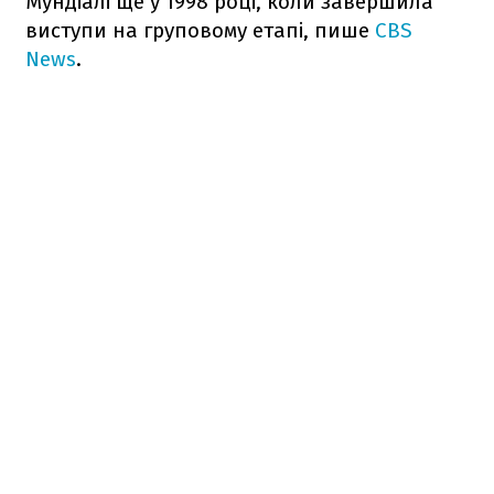
Мундіалі ще у 1998 році, коли завершила
виступи на груповому етапі, пише
CBS
News
.