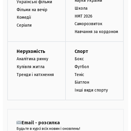
науки України
Українські фільми
Школа
Фільми на вечір
НМТ 2026
Комедії
Саморозвиток
Серіали
Навчання за кордоном
Нерухомість
Спорт
Аналітика ринку
Бокс
Купівля житла
Футбол
Тренди і натхнення
Теніс
Біатлон
Інші види спорту
Email - розсилка
Будьте в курсі всіх новин і оновлень!