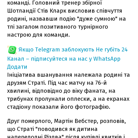
команді. Головний тренер збірної
Шотландії Стів Кларк висловив співчуття
родині, назвавши подію "дуже сумною" на
тлі загалом позитивного турнірного
настрою для команди.
Якщо Telegram заблокують
Не губіть 24
Канал – підписуйтеся на нас у WhatsApp
Додати
Ініціатива вшанування належала родині та
друзям Страті. Під час матчу на 76-й
хвилині, відповідно до віку фаната, на
трибунах пролунали оплески, а на екранах
стадіону показали його фотографію.
Друг померлого, Мартін Вебстер, розповів,
що Страті "поводився як дитина
напередодні Різдва" після купівлі квитків і