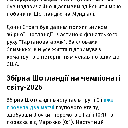
був надзвичайно щасливий здійснити мрію
побачити Шотландію на Мундіалі.
Донні Страті був давнім прихильником
збірної Шотландії і частиною фанатського
руху "Тартанова армія". За словами
близьких, він усе життя підтримував
команду та з нетерпінням чекав поїздки до
США.
Збірна Шотландії на чемпіонаті
світу-2026
Збірна Шотландії виступає в групі C і
вже
провела два матчі
групового етапу,
здобувши 3 очки: перемога з Гаїті (0:1) та
поразка від Марокко (0:1). Наступний