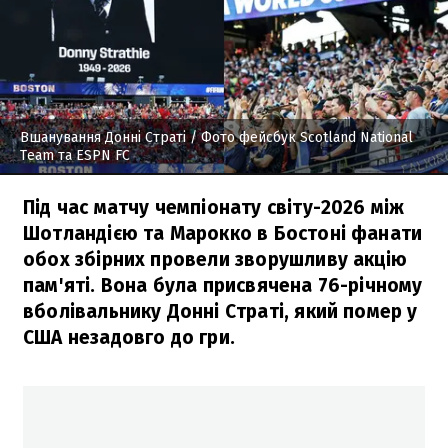
Вшанування Донні Страті
/ Фото фейсбук Scotland National
Team та ESPN FC
Під час матчу чемпіонату світу-2026 між
Шотландією та Марокко в Бостоні фанати
обох збірних провели зворушливу акцію
пам'яті. Вона була присвячена 76-річному
вболівальнику Донні Страті, який помер у
США незадовго до гри.