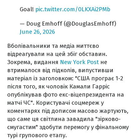
Goal!
pic.twitter.com/0LKXAi2PMb
— Doug Emhoff (@DouglasEmhoff)
June 26, 2026
Вболівальники та медіа миттєво
відреагували на цей збіг обставин.
Зокрема, видання
New York Post
не
втрималося від підколів, випустивши
матеріал із заголовком: "США програє 1-2
після того, як чоловік Камали Гарріс
опублікував фото екс-віцепрезидента на
матчі ЧС". Користувачі соцмереж у
коментарях під дописом масово жартують,
що саме ця світлина завадила "зірково-
смугастим" здобути перемогу у фінальному
турі групового етапу.