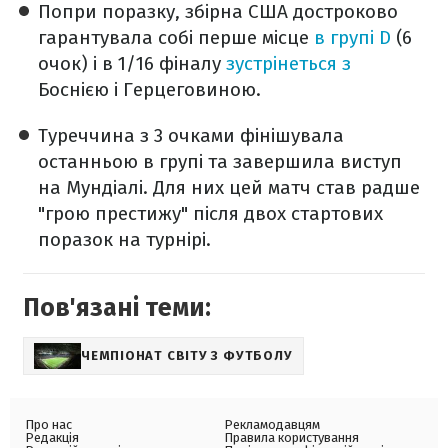
Попри поразку, збірна США достроково
гарантувала собі перше місце
в групі D
(6
очок) і в 1/16 фіналу
зустрінеться з
Боснією і Герцеговиною.
Туреччина з 3 очками фінішувала
останньою в групі та завершила виступ
на Мундіалі. Для них цей матч став радше
"грою престижу" після двох стартових
поразок на турнірі.
Пов'язані теми:
ЧЕМПІОНАТ СВІТУ З ФУТБОЛУ
Про нас
Рекламодавцям
Редакція
Правила користування