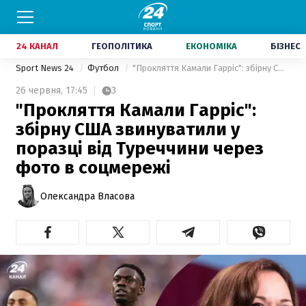
24 КАНАЛ
ГЕОПОЛІТИКА
ЕКОНОМІКА
БІЗНЕС
Sport News 24
Футбол
"Прокляття Камали Гарріс": збірну США звинуватили у поразці від Туреччини через фото в соцмережі
26 червня,
17:45
3
"Прокляття Камали Гарріс":
збірну США звинуватили у
поразці від Туреччини через
фото в соцмережі
Олександра Власова