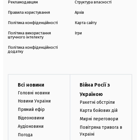
Рекламодавцям
Структура власності
Правила користування
Архів
Політика конфіденційності
Карта сайту
Політика використання
Ігри
штучного інтелекту
Політика конфіденційності
додатку
Всі новини
Війна Росії з
Головні новини
Україною
Новини України
Ракетні обстріли
Прямий ефір
Карта бойових дій
Відеоновини
Мирні переговори
Аудіоновини
Повітряна тривога в
Україні
Погода