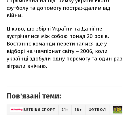
спрямована на підтримку українського
футболу та допомогу постраждалим від
війни.
Цікаво, що збірні України та Данії не
зустрічалися між собою понад 20 років.
Востаннє команди перетиналися ще у
відборі на чемпіонат світу – 2006, коли
українці здобули одну перемогу та один раз
зіграли внічию.
Повʼязані теми:
BETKING СПОРТ
21+
18+
ФУТБОЛ
З