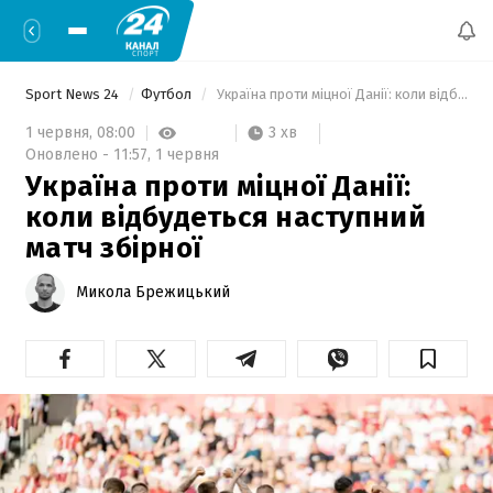
Sport News 24
Футбол
 Україна проти міцної Данії: коли відбудеться наступний матч збірної 
3 хв
1 червня,
08:00
Оновлено -
11:57,
1 червня
Україна проти міцної Данії:
коли відбудеться наступний
матч збірної
Микола Брежицький