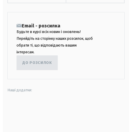
Email - розсилка
Будьте в курсі всіх новин і оновлень!
Перейдіть на сторінку наших розсилок, щоб
обрати ті, що відповідають вашим
інтересам.
ДО РОЗСИЛОК
Наші додатки:
android
apple
smart tv
samsung smart tv