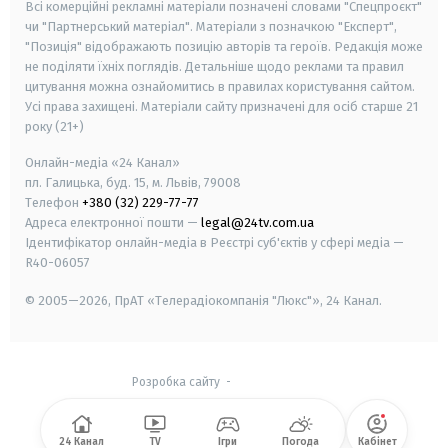
Всі комерційні рекламні матеріали позначені словами "Спецпроєкт"
чи "Партнерський матеріал". Матеріали з позначкою "Експерт",
"Позиція" відображають позицію авторів та героїв. Редакція може
не поділяти їхніх поглядів. Детальніше щодо реклами та правил
цитування можна ознайомитись в правилах користування сайтом.
Усі права захищені.
Матеріали сайту призначені для осіб старше
21
року (21+)
Онлайн-медіа «24 Канал»
пл. Галицька, буд. 15, м. Львів, 79008
Телефон
+380 (32) 229-77-77
Адреса електронної пошти —
legal@24tv.com.ua
Ідентифікатор онлайн-медіа в Реєстрі суб'єктів у сфері медіа —
R40-06057
© 2005—2026,
ПрАТ «Телерадіокомпанія "Люкс"», 24 Канал.
Розробка сайту
-
24 Канал
TV
Ігри
Погода
Кабінет