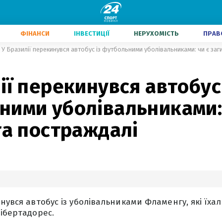
ФІНАНСИ
ІНВЕСТИЦІЇ
НЕРУХОМІСТЬ
ПРАВ
У Бразилії перекинувся автобус із футбольними уболівальниками: чи є заг
ії перекинувся автобус 
ними уболівальниками: 
та постраждалі
нувся автобус із уболівальниками Фламенгу, які їха
Лібертадорес.