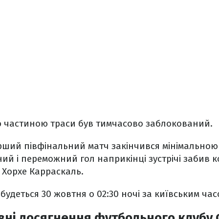
єю частиною траси був тимчасово заблокований.
рший півфінальний матч закінчився мінімально
ний і переможний гол наприкінці зустрічі забив 
 Хорхе Карраскаль.
будеться 30 жовтня о 02:30 ночі за київським час
вні досягнення футбольного клубу