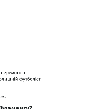
ю перемогою
колишній футболіст
ом.
 Фламенгу?