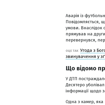
Аварія із футболь
Повідомляється, щ
умови. Внаслідок 
прямував на други
перевернувся, пе
Угода з Бог
ОЦЕ ТАК
звинувачення у з
Що відомо пр
У ДТП постраждало
Десятеро уболівал
інформації щодо 
Одна з камер, яка