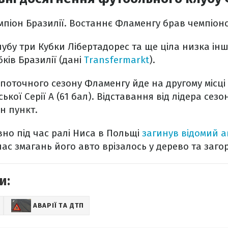
піон Бразилії. Востаннє Фламенгу брав чемпіонст
клубу три Кубки Лібертадорес та ще ціла низка ін
бків Бразилії (дані
Transfermarkt
).
в поточного сезону Фламенгу йде на другому місці 
ької Серії А (61 бал). Відставання від лідера сез
н пункт.
но під час ралі Ниса в Польщі
загинув відомий 
 час змагань його авто врізалось у дерево та загор
и:
АВАРІЇ ТА ДТП