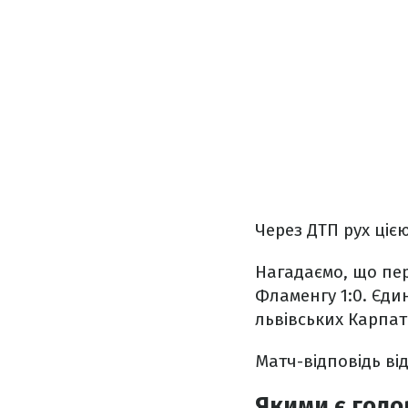
Через ДТП рух ці
Нагадаємо, що пе
Фламенгу 1:0. Єди
львівських Карпат
Матч-відповідь від
Якими є голо