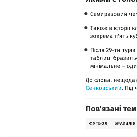
Семиразовий чем
Також в історії 
зокрема п'ять ку
Після 29-ти турі
таблиці бразильс
мінімальне – оди
До слова, нещодав
Сенковський
. Під
Пов'язані тем
ФУТБОЛ
БРАЗИЛІЯ