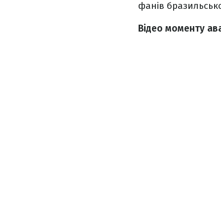
фанів бразильсько
Відео моменту ава