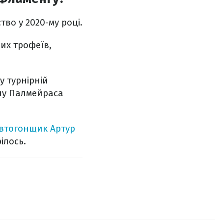
во у 2020-му році.
ших трофеїв,
у турнірній
ону Палмейраса
автогонщик Артур
ілось.