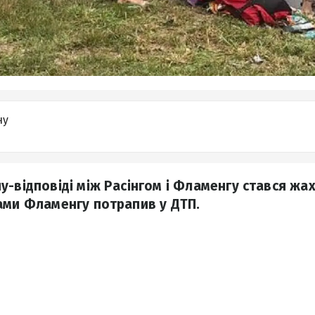
ну
у-відповіді між Расінгом і Фламенгу стався жа
ами Фламенгу потрапив у ДТП.