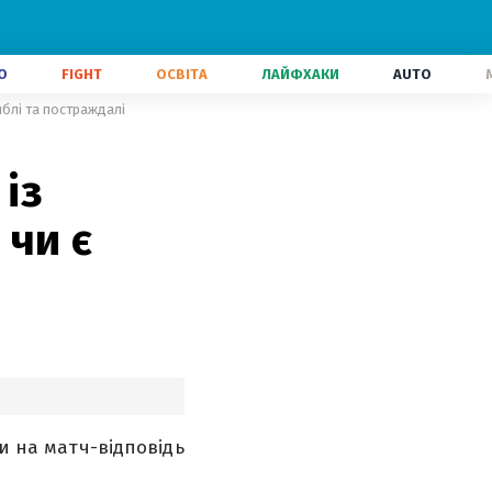
О
FIGHT
ОСВІТА
ЛАЙФХАКИ
AUTO
иблі та постраждалі
із
чи є
ли на матч-відповідь