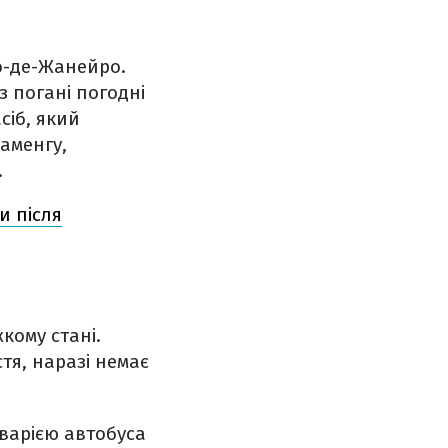
іо-де-Жанейро.
з погані погодні
сіб, який
аменгу,
.
и після
кому стані.
тя, наразі немає
аварією автобуса