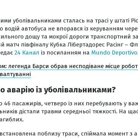
ними уболівальниками сталась на трасі у штаті Р
о водій автобуса не впорався із керуванням чере
сильного дощу та мокрої дороги транспортний за
й матч півфіналу Кубка Лібертадорес Расінг – Фл
редає
24 Канал
із посиланням на
Mundo Deportivo
ом: легенда Барси обрав несподіване місце робот
ґвалтуванні
о аварію із уболівальниками?
 46 пасажирів, четверо із них перебувають у важ
ьників дістали травми середньої тяжкості. На щас
загиблих.
 встановлена поблизу траси, спіймала момент з 