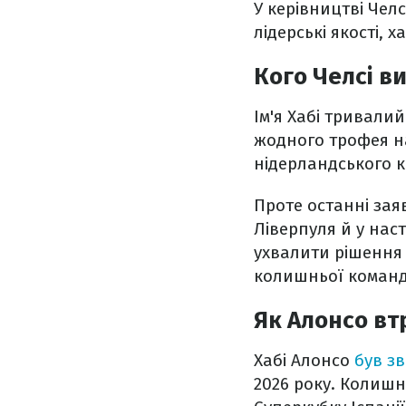
У керівництві Чел
лідерські якості, х
Кого Челсі в
Ім'я Хабі тривали
жодного трофея на
нідерландського к
Проте останні зая
Ліверпуля й у нас
ухвалити рішення 
колишньої команд
Як Алонсо вт
Хабі Алонсо
був з
2026 року. Колишн