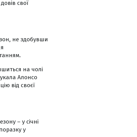
довів свої
езон, не здобувши
ля
танням.
ишиться на чолі
нукала Алонсо
ію від своєї
зону – у січні
поразку у