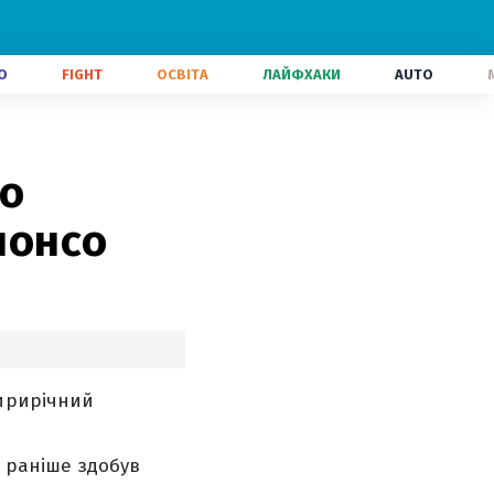
О
FIGHT
ОСВІТА
ЛАЙФХАКИ
AUTO
го
лонсо
тирирічний
е раніше здобув