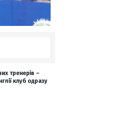
их тренерів –
нглії клуб одразу