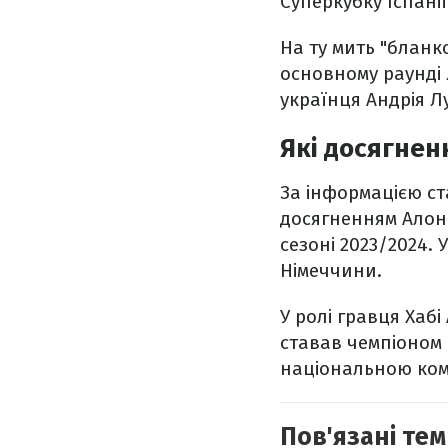
Суперкубку Іспанії
На ту мить "бланко
основному раунді 
українця Андрія Л
Які досягнен
За інформацією с
досягненням Алонс
сезоні 2023/2024. 
Німеччини.
У ролі гравця Хабі
ставав чемпіоном Н
національною кома
Пов'язані тем