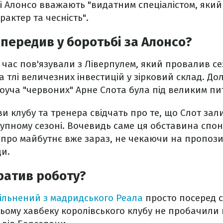
сі Алонсо вважають "видатним спеціалістом, який 
арактер та чесність".
ипередив у боротьбі за Алонсо?
й час пов'язували з Ліверпулем, який провалив с
 тлі величезних інвестицій у зірковий склад. До
оуча "червоних" Арне Слота була під великим пи
ви клубу та тренера свідчать про те, що Слот зал
тупному сезоні. Вочевидь саме ця обставина спо
про майбутнє вже зараз, не чекаючи на пропозиц
и.
ратив роботу?
вільнений з мадридського Реала
просто посеред се
ьому хавбеку королівського клубу не пробачили 