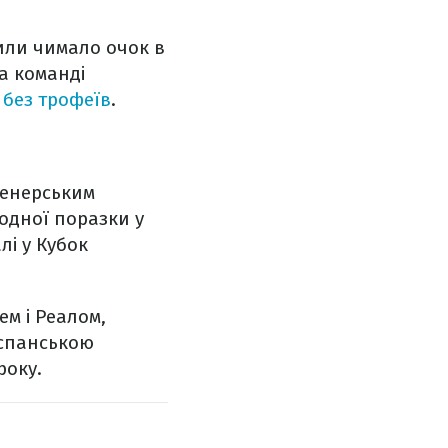
тили чимало очок в
а команді
 без трофеїв
.
ренерським
жодної поразки у
лі у Кубок
ем і Реалом,
 іспанською
року.