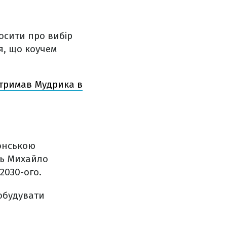
осити про вибір
я, що коучем
дтримав Мудрика в
онською
ець Михайло
2030-ого.
побудувати