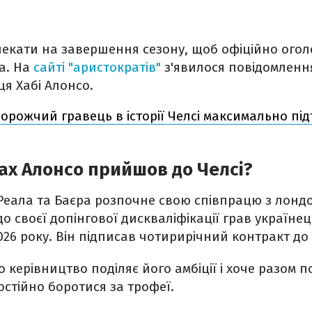
чекати на завершення сезону, щоб офіційно огол
а. На
сайті "аристократів"
з'явилося повідомленн
я Хабі Алонсо.
орожчий гравець в історії Челсі максимально пі
ах Алонсо прийшов до Челсі?
Реала та Баєра розпочне свою співпрацю з лонд
до своєї допінгової дискваліфікації грав україн
026 року. Він підписав чотирирічний контракт до 
о керівництво поділяє його амбіції і хоче разом 
остійно боротися за трофеї.