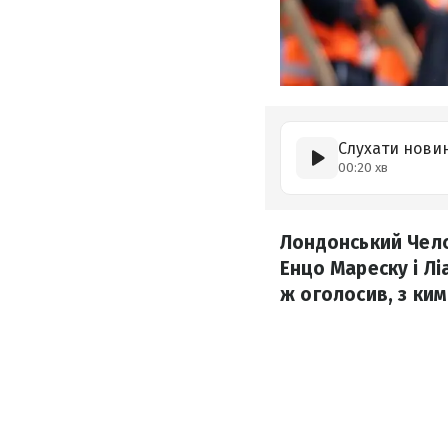
Слухати нови
00:20 хв
Лондонський Челс
Енцо Мареску і Лі
ж оголосив, з ки