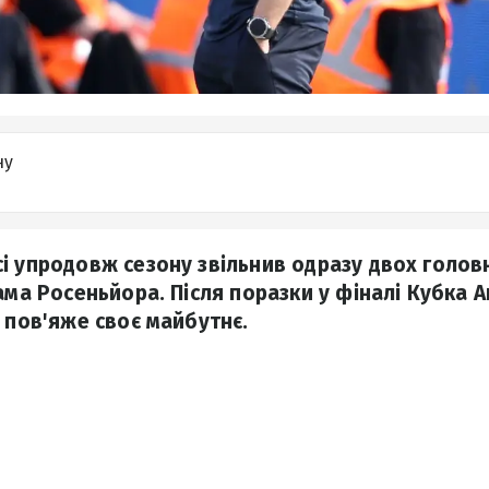
ну
і упродовж сезону звільнив одразу двох головн
ама Росеньйора. Після поразки у фіналі Кубка А
м пов'яже своє майбутнє.