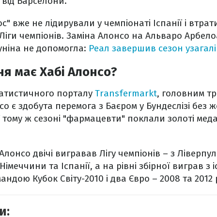
 від Барселони.
с" вже не лідирували у чемпіонаті Іспанії і втра
Ліги чемпіонів. Заміна Алонсо на Альваро Арбело
уніна не допомогла:
Реал завершив сезон узагалі
ня має Хабі Алонсо?
татистичного порталу
Transfermarkt
, головним т
о є здобута перемога з Баєром у Бундеслізі без 
У тому ж сезоні "фармацевти" поклали золоті меда
 Алонсо двічі вигравав Лігу чемпіонів – з Ліверпул
імеччини та Іспанії, а на рівні збірної виграв з
ндою Кубок Світу-2010 і два Євро – 2008 та 2012 
и: