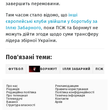
завершить перемовини.
Тим часом стало відомо, що
інші
європейські клуби увійшли у боротьбу за
Іллю Забарного,
поки ПСЖ та Борнмут не
можуть дійти згоди щодо суми трансферу
лідера збірної України.
Пов'язані теми:
ФУТБОЛ
БОРНМУТ
ІЛЛЯ ЗАБАРНИЙ
ПСЖ
Про нас
Рекламодавцям
Редакція
Правила користування
Редакційна політика
Політика конфіденційності
Про телеканал
Технічна інформація
Телеведучі
Контакти
Вакансії
Архів
Структура власності