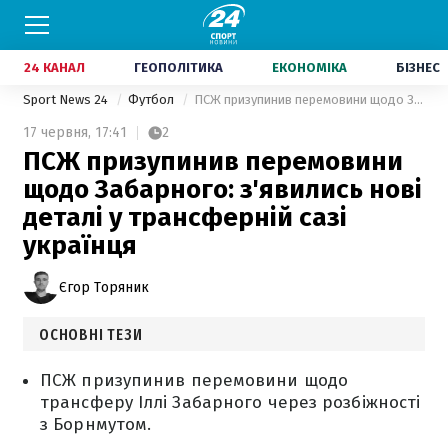
24 КАНАЛ
ГЕОПОЛІТИКА
ЕКОНОМІКА
БІЗНЕС
Sport News 24
Футбол
ПСЖ призупинив перемовини щодо Забарного: з'явились нові деталі у трансферній сазі українця
17 червня,
17:41
2
ПСЖ призупинив перемовини
щодо Забарного: з'явились нові
деталі у трансферній сазі
українця
Єгор Торяник
ОСНОВНІ ТЕЗИ
ПСЖ призупинив перемовини щодо
трансферу Іллі Забарного через розбіжності
з Борнмутом.