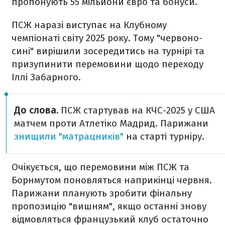
пропонують 55 мільйони євро та бонуси.
ПСЖ наразі виступає на Клубному
чемпіонаті світу 2025 року. Тому "червоно-
сині" вирішили зосередитись на турнірі та
призупинити перемовини щодо переходу
Іллі Забарного.
До слова.
ПСЖ стартував на КЧС-2025 у США
матчем проти Атлетіко Мадрид. Парижани
знищили "матрацників"
на старті турніру.
Очікується, що перемовини між ПСЖ та
Борнмутом поновляться наприкінці червня.
Парижани планують зробити фінальну
пропозицію "вишням", якщо останні знову
відмовляться французький клуб остаточно