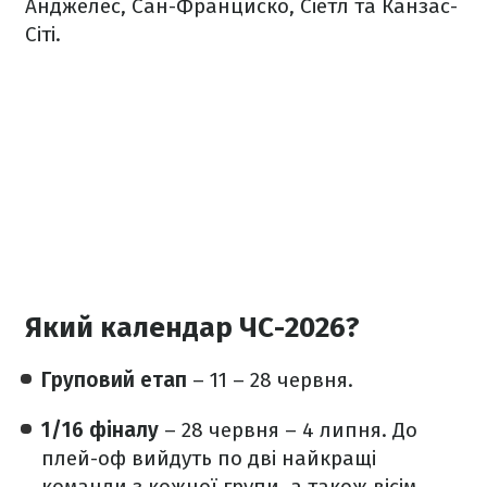
Анджелес, Сан-Франциско, Сіетл та Канзас-
Сіті.
Який календар ЧС-2026?
Груповий етап
– 11 – 28 червня.
1/16 фіналу
– 28 червня – 4 липня. До
плей-оф вийдуть по дві найкращі
команди з кожної групи, а також вісім