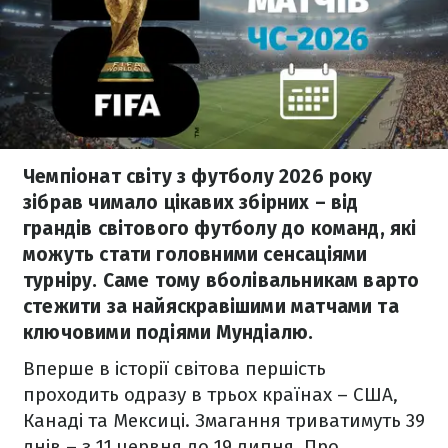
Чемпіонат світу з футболу 2026 року
зібрав чимало цікавих збірних – від
грандів світового футболу до команд, які
можуть стати головними сенсаціями
турніру. Саме тому вболівальникам варто
стежити за найяскравішими матчами та
ключовими подіями Мундіалю.
Вперше в історії світова першість
проходить одразу в трьох країнах – США,
Канаді та Мексиці. Змагання триватимуть 39
днів – з 11 червня до 19 липня. Про