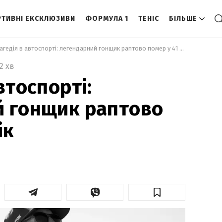
ТИВНІ ЕКСКЛЮЗИВИ
ФОРМУЛА 1
ТЕНІС
БІЛЬШЕ
 Трагедія в автоспорті: легендарний гонщик раптово помер у 41 рік 
2 хв
втоспорті:
й гонщик раптово
ік