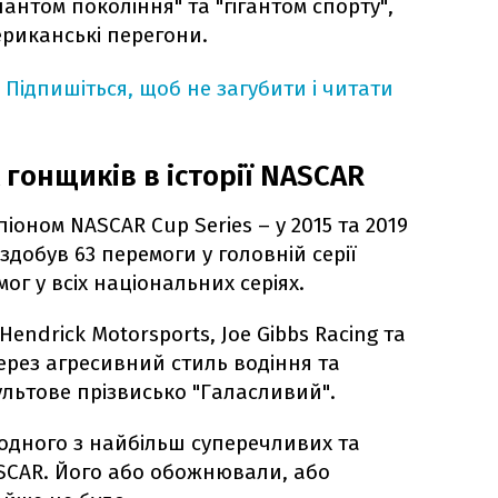
нтом покоління" та "гігантом спорту",
риканські перегони.
Підпишіться, щоб не загубити і читати
гонщиків в історії NASCAR
іоном NASCAR Cup Series – у 2015 та 2019
 здобув 63 перемоги у головній серії
ог у всіх національних серіях.
endrick Motorsports, Joe Gibbs Racing та
 Через агресивний стиль водіння та
ультове прізвисько "Галасливий".
одного з найбільш суперечливих та
SCAR. Його або обожнювали, або