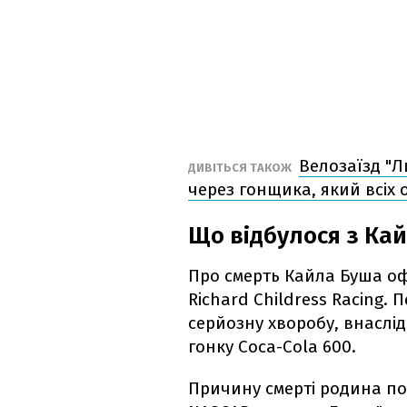
Велозаїзд "Л
ДИВІТЬСЯ ТАКОЖ
через гонщика, який всіх
Що відбулося з Ка
Про смерть Кайла Буша о
Richard Childress Racing.
серйозну хворобу, внаслід
гонку Coca-Cola 600.
Причину смерті родина пок