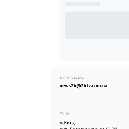
E-mail редакції
news24@24tv.com.ua
Ми тут:
м.Київ
,