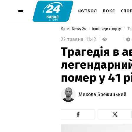
ФУТБОЛ
БОКС
СПОР
Sport News 24
Інші види спорту
22 травня,
11:42
Трагедія в а
легендарни
помер у 41 р
Микола Брежицький