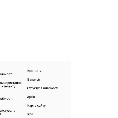
Контакти
ційності
Вакансії
 використання
 інтелекту
Структура власності
Архів
ційності
Карта сайту
ристувача
и
Ігри