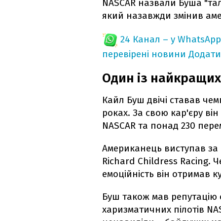
NASCAR назвали Буша "тала
який назавжди змінив аме
24 Канал – у WhatsApp
перевірені новини
Додати
Один із найкращих 
Кайл Буш двічі ставав чемп
роках. За свою кар'єру він
NASCAR та понад 230 перем
Американець виступав за H
Richard Childress Racing.
емоційність він отримав к
Буш також мав репутацію 
харизматичних пілотів NA