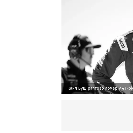
Кайл Буш раптово помер у 41-річ