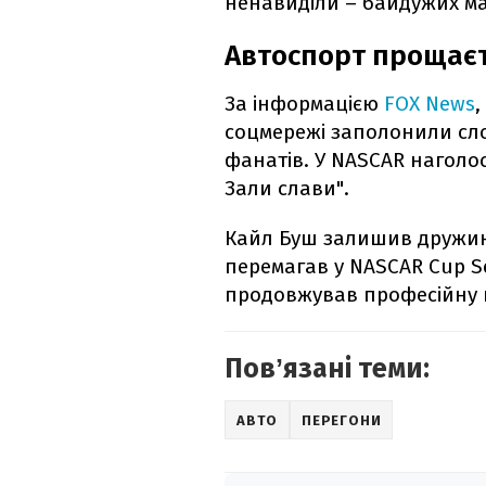
ненавиділи – байдужих ма
Автоспорт прощаєт
За інформацією
FOX News
,
соцмережі заполонили сло
фанатів. У NASCAR наголо
Зали слави".
Кайл Буш залишив дружину
перемагав у NASCAR Cup Ser
продовжував професійну к
Повʼязані теми:
АВТО
ПЕРЕГОНИ