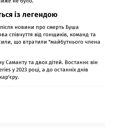
йже не було.
ься із легендою
 після новини про смерть Буша
ва співчуття від гонщиків, команд та
сили, що втратили "майбутнього члена
 Саманту та двох дітей. Востаннє він
ies у 2023 році, а до останніх днів
ар'єру.