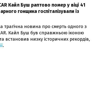
AR Кайл Буш раптово помер у віці 41
арного гонщика госпіталізували із
а трагічна новина про смерть одного з
CAR. Кайл Буш був справжньою іконою
та встановив низку історичних рекордів,
ії
.