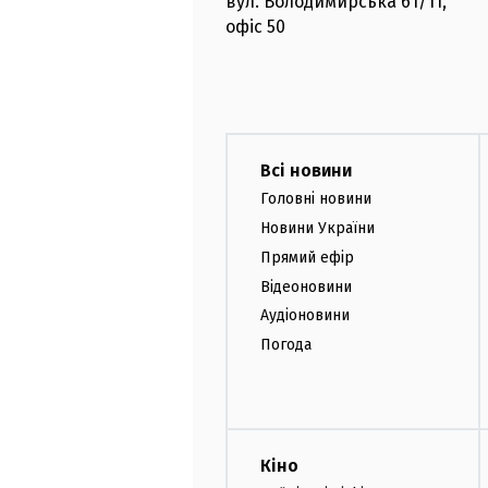
вул. Володимирська
61/11,
офіс
50
Всі новини
Головні новини
Новини України
Прямий ефір
Відеоновини
Аудіоновини
Погода
Кіно