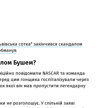
ьвівська сотка" закінчився скандалом
 обманув
йлом Бушем?
фіційно повідомили NASCAR та команда
 Перед цим гонщика госпіталізували через
ок якої він мав пропустити легендарну
и не розголошує. У спільній заяві