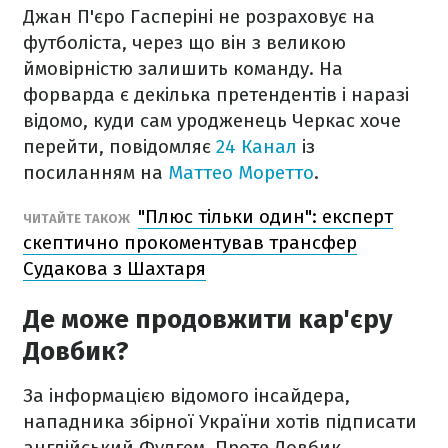
Джан П'єро Гасперіні не розраховує на
футболіста, через що він з великою
ймовірністю залишить команду. На
форварда є декілька претендентів і наразі
відомо, куди сам уродженець Черкас хоче
перейти, повідомляє
24 Канал
із
посиланням на
Маттео Моретто
.
"Плюс тільки один": експерт
ЧИТАЙТЕ ТАКОЖ
скептично прокоментував трансфер
Судакова з Шахтаря
Де може продовжити кар'єру
Довбик?
За інформацією відомого інсайдера,
нападника збірної України хотів підписати
англійський Фулгем. Проте Довбик