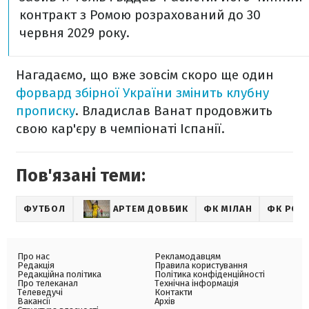
контракт з Ромою розрахований до 30
червня 2029 року.
Нагадаємо, що вже зовсім скоро ще один
форвард збірної України змінить клубну
прописку
. Владислав Ванат продовжить
свою кар'єру в чемпіонаті Іспанії.
Пов'язані теми:
ФУТБОЛ
АРТЕМ ДОВБИК
ФК МІЛАН
ФК РОМ
Про нас
Рекламодавцям
Редакція
Правила користування
Редакційна політика
Політика конфіденційності
Про телеканал
Технічна інформація
Телеведучі
Контакти
Вакансії
Архів