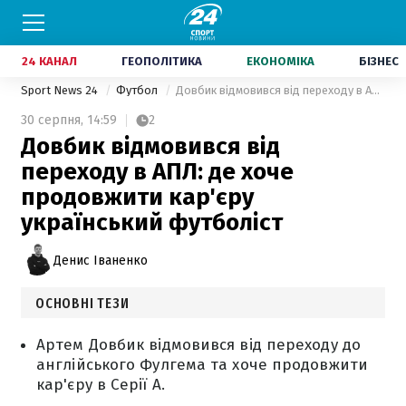
24 КАНАЛ
ГЕОПОЛІТИКА
ЕКОНОМІКА
БІЗНЕС
Sport News 24
Футбол
Довбик відмовився від переходу в АПЛ: де хоче продовжити кар'єру український футболіст
30 серпня,
14:59
2
Довбик відмовився від
переходу в АПЛ: де хоче
продовжити кар'єру
український футболіст
Денис Іваненко
ОСНОВНІ ТЕЗИ
Артем Довбик відмовився від переходу до
англійського Фулгема та хоче продовжити
кар'єру в Серії А.