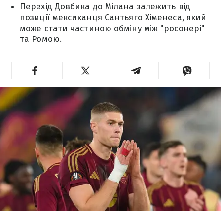
Перехід Довбика до Мілана залежить від
позиції мексиканця Сантьяго Хіменеса, який
може стати частиною обміну між "росонері"
та Ромою.