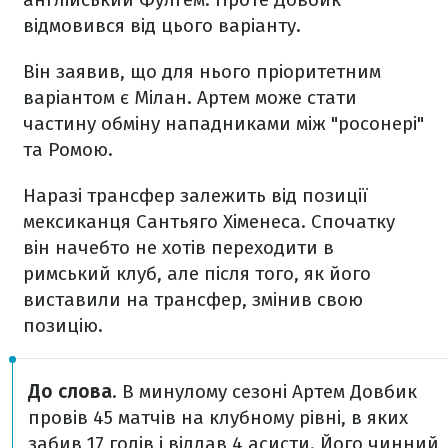
відмовився від цього варіанту.
Він заявив, що для нього пріоритетним
варіантом є Мілан. Артем може стати
частину обміну нападниками між "росонері"
та Ромою.
Наразі трансфер залежить від позиції
мексиканця Сантьяго Хіменеса. Спочатку
він начебто не хотів переходити в
римський клуб, але після того, як його
виставили на трансфер, змінив свою
позицію.
До слова
. В минулому сезоні Артем Довбик
провів 45 матчів на клубному рівні, в яких
забив 17 голів і віддав 4 асисти. Його чинний