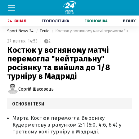
24 КАНАЛ
ГЕОПОЛІТИКА
ЕКОНОМІКА
БІЗНЕС
Sport News 24
Теніс
Костюк у вогняному матчі перемогла "нейтральну" росіянку та вийшла до 1/8 турніру в Мадриді
27 квітня,
14:53
2
Костюк у вогняному матчі
перемогла "нейтральну"
росіянку та вийшла до 1/8
турніру в Мадриді
Сергій Шаховець
ОСНОВНІ ТЕЗИ
Марта Костюк перемогла Вероніку
Кудерметову з рахунком 2:1 (6:0, 4:6, 6:4) у
третьому колі турніру в Мадриді.