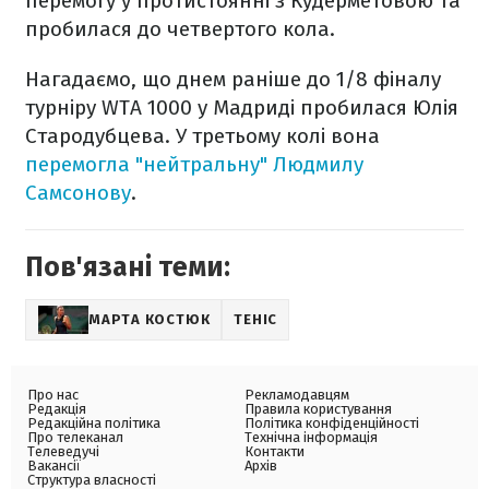
перемогу у протистоянні з Кудерметовою та
пробилася до четвертого кола.
Нагадаємо, що днем раніше до 1/8 фіналу
турніру WTA 1000 у Мадриді пробилася Юлія
Стародубцева. У третьому колі вона
перемогла "нейтральну" Людмилу
Самсонову
.
Пов'язані теми:
МАРТА КОСТЮК
ТЕНІС
Про нас
Рекламодавцям
Редакція
Правила користування
Редакційна політика
Політика конфіденційності
Про телеканал
Технічна інформація
Телеведучі
Контакти
Вакансії
Архів
Структура власності