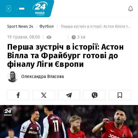
Sport News 24
Футбол
 Перша зустріч в історії: Астон Вілла та Фрайбург готові до фіналу Ліги Європи 
3 хв
19 травня,
08:00
Перша зустріч в історії: Астон
Вілла та Фрайбург готові до
фіналу Ліги Європи
Олександра Власова