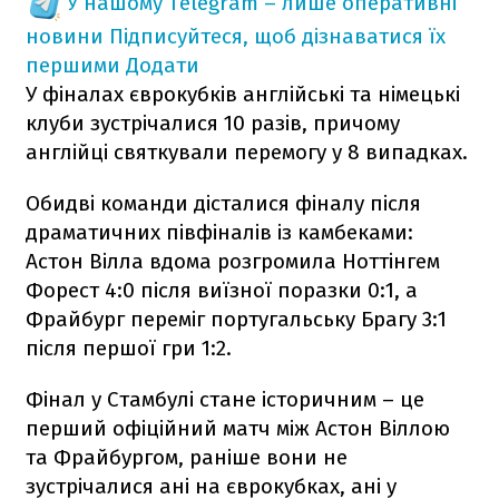
У нашому Telegram – лише оперативні
новини
Підписуйтеся, щоб дізнаватися їх
першими
Додати
У фіналах єврокубків англійські та німецькі
клуби зустрічалися 10 разів, причому
англійці святкували перемогу у 8 випадках.
Обидві команди дісталися фіналу після
драматичних півфіналів із камбеками:
Астон Вілла вдома розгромила Ноттінгем
Форест 4:0 після виїзної поразки 0:1, а
Фрайбург переміг португальську Брагу 3:1
після першої гри 1:2.
Фінал у Стамбулі стане історичним – це
перший офіційний матч між Астон Віллою
та Фрайбургом, раніше вони не
зустрічалися ані на єврокубках, ані у