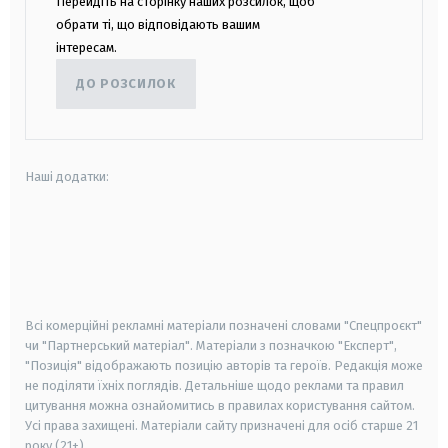
Перейдіть на сторінку наших розсилок, щоб
обрати ті, що відповідають вашим
інтересам.
ДО РОЗСИЛОК
Наші додатки:
android
apple
smart tv
samsung smart tv
Всі комерційні рекламні матеріали позначені словами "Спецпроєкт"
чи "Партнерський матеріал". Матеріали з позначкою "Експерт",
"Позиція" відображають позицію авторів та героїв. Редакція може
не поділяти їхніх поглядів. Детальніше щодо реклами та правил
цитування можна ознайомитись в правилах користування сайтом.
Усі права захищені.
Матеріали сайту призначені для осіб старше
21
року (21+)