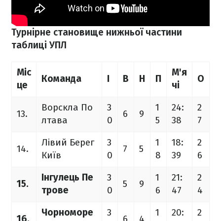
Турнірне становище нижньої частини
таблиці УПЛ
Міс
М'я
Команда
І
В
Н
П
О
це
чі
Ворскла По
3
1
24:
2
13.
6
9
лтава
0
5
38
7
Лівий Берег
3
1
18:
2
14.
7
5
Київ
0
8
39
6
Інгулець Пе
3
1
21:
2
15.
5
9
трове
0
6
47
4
Чорноморе
3
1
20:
2
16.
6
4