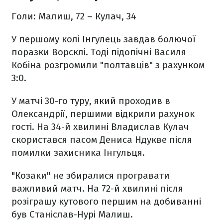
Голи: Малиш, 72 – Кулач, 34
У першому колі Інгулець завдав болючої
поразки Ворсклі. Тоді підопічні Василя
Кобіна розгромили "полтавців" з рахунком
3:0.
У матчі 30-го туру, який проходив в
Олександрії, першими відкрили рахунок
гості. На 34-й хвилині Владислав Кулач
скористався пасом Дениса Ндукве після
помилки захисника Інгульця.
"Козаки" не збиралися програвати
важливий матч. На 72-й хвилині після
розіграшу кутового першим на добиванні
був Станіслав-Нурі Малиш.