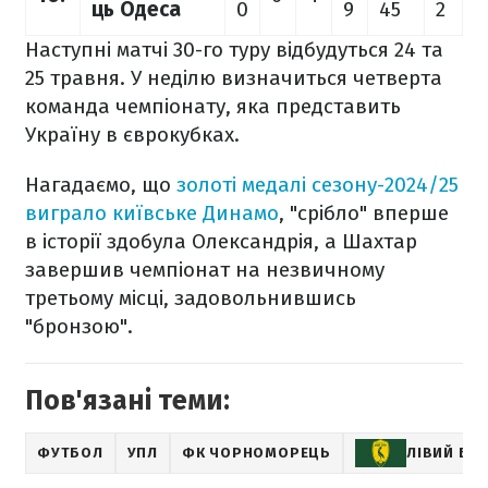
ць Одеса
0
9
45
2
Наступні матчі 30-го туру відбудуться 24 та
25 травня. У неділю визначиться четверта
команда чемпіонату, яка представить
Україну в єврокубках.
Нагадаємо, що
золоті медалі сезону-2024/25
виграло київське Динамо
, "срібло" вперше
в історії здобула Олександрія, а Шахтар
завершив чемпіонат на незвичному
третьому місці, задовольнившись
"бронзою".
Пов'язані теми:
ФУТБОЛ
УПЛ
ФК ЧОРНОМОРЕЦЬ
ЛІВИЙ БЕР