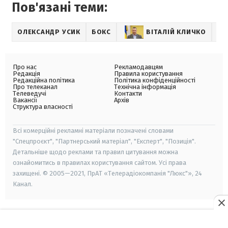
Пов'язані теми:
ОЛЕКСАНДР УСИК
БОКС
ВІТАЛІЙ КЛИЧКО
ОЛ
Про нас
Рекламодавцям
Редакція
Правила користування
Редакційна політика
Політика конфіденційності
Про телеканал
Технічна інформація
Телеведучі
Контакти
Вакансії
Архів
Структура власності
Всі комерційні рекламні матеріали позначені словами
"Спецпроєкт", "Партнерський матеріал", "Експерт", "Позиція".
Детальніше щодо реклами та правил цитування можна
ознайомитись в правилах користування сайтом. Усі права
захищені. © 2005—2021, ПрАТ «Телерадіокомпанія "Люкс"», 24
Канал.