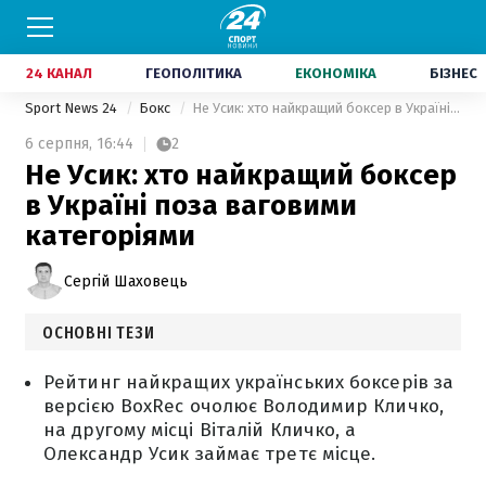
24 КАНАЛ
ГЕОПОЛІТИКА
ЕКОНОМІКА
БІЗНЕС
Sport News 24
Бокс
Не Усик: хто найкращий боксер в Україні поза ваговими категоріями
6 серпня,
16:44
2
Не Усик: хто найкращий боксер
в Україні поза ваговими
категоріями
Сергій Шаховець
ОСНОВНІ ТЕЗИ
Рейтинг найкращих українських боксерів за
версією BoxRec очолює Володимир Кличко,
на другому місці Віталій Кличко, а
Олександр Усик займає третє місце.