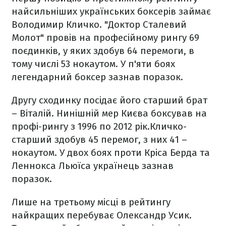
найсильніших українських боксерів займає
Володимир Кличко. "Доктор Сталевий
Молот" провів на професійному рингу 69
поєдинків, у яких здобув 64 перемоги, в
тому числі 53 нокаутом. У п'яти боях
легендарний боксер зазнав поразок.
Другу сходинку посідає його старший брат
– Віталій. Нинішній мер Києва боксував на
профі-рингу з 1996 по 2012 рік.Кличко-
старший здобув 45 перемог, з них 41 –
нокаутом. У двох боях проти Кріса Берда та
Леннокса Льюїса українець зазнав
поразок.
Лише на третьому місці в рейтингу
найкращих перебуває Олександр Усик.