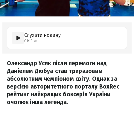
Слухати новину
01:13 хв
Олександр Усик після перемоги над
Даніелем Дюбуа став триразовим
абсолютним чемпіоном світу. Однак за
версією авторитетного порталу BoxRec
рейтинг найкращих боксерів України
очолює інша легенда.