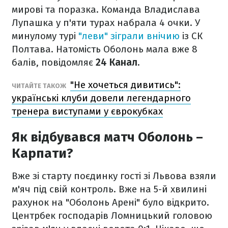
мирові та поразка. Команда Владислава
Лупашка у п'яти турах набрала 4 очки. У
минулому турі
"леви" зіграли внічию
із СК
Полтава. Натомість Оболонь мала вже 8
балів, повідомляє
24 Канал.
"Не хочеться дивитись":
ЧИТАЙТЕ ТАКОЖ
українські клуби довели легендарного
тренера виступами у єврокубках
Як відбувався матч Оболонь –
Карпати?
Вже зі старту поєдинку гості зі Львова взяли
м'яч під свій контроль. Вже на 5-й хвилині
рахунок на "Оболонь Арені" було відкрито.
Центрбек господарів Ломницький головою