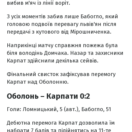
вибив м'яч із лінії воріт.
З усіх моментів забив лише Бабогло, який
головою подвоїв перевагу львів'ян після
передачі з кутового від Мірошниченка.
Наприкінці матчу справжня пожежа була
біля володінь Домчака. Назар та захисники
Карпат здійснили декілька сейвів.
Фінальний свисток зафіксував перемогу
Карпат над Оболонню.
Оболонь – Карпати 0:2
Голи: Ломницький, 5 (авт.), Бабогло, 51
Дебютна перемога Карпат дозволила їм
набрати 7 балів та підійнятись на 11-те