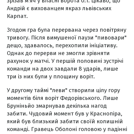
зрізав м'яч у власні ворота 0:1. Цікаво, що
Андрій є вихованцем якраз львівських
Карпат.
Згодом гра була перервана через повітряну
тривогу. Після вимушеної паузи "пивовари"
дещо, здавалось, перехопили ініціативу.
Однак до перерви не змогли зрівняти
рахунок у матчі. У першій половині зустрічі
команди на двох завдали 8 ударів, лише
три із них були у площину воріт.
У другому таймі "леви" створили цілу гору
моментів біля воріт Федорівського. Лише
Бруніньйо змарнував декілька нагод
забити. Чудовий момент був у Краснопіра,
який був близький забити своїй колишній
команді. Гравець Оболоні головою у падінні