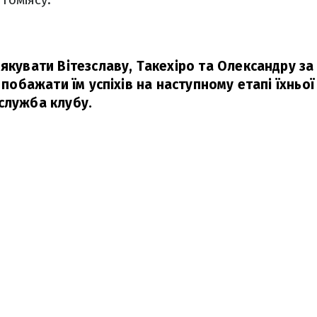
якувати Вітезславу, Такехіро та Олександру за 
і побажати їм успіхів на наступному етапі їхньої
служба клубу.