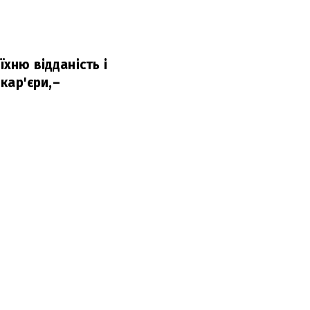
їхню відданість і
 кар'єри,
–