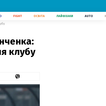
О
FIGHT
ОСВІТА
ЛАЙФХАКИ
AUTO
лубу
інченка:
ня клубу