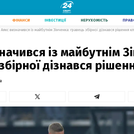
ФІНАНСИ
ІНВЕСТИЦІЇ
НЕРУХОМІСТЬ
ПРАВ
Аякс визначився із майбутнім Зінченка: гравець збірної дізнався рішення к
начився із майбутнім З
збірної дізнався рішен
а