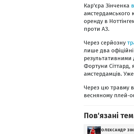
Кар'єра Зінченка
в
амстердамського к
оренду в Ноттінгем
проти АЗ.
Через серйозну
тр
лише два офіційні
результативними д
Фортуни Сіттард, 
амстердамців. Уже
Через цю травму в
весняному плей-оф
Пов'язані тем
ОЛЕКСАНДР ЗІ