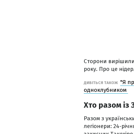
Сторони вирішили
року. Про це ніде
"Я п
ДИВІТЬСЯ ТАКОЖ
одноклубником
Хто разом із
Разом з українськ
легіонери: 24-річ
захисник Такехіро 