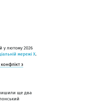
й у лютому 2026
ціальній мережі X
.
 конфлікт з
алишили ще два
японський