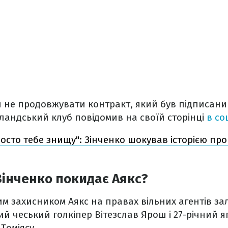
 не продовжувати контракт, який був підписани
рландський клуб повідомив на своїй сторінці
в со
росто тебе знищу": Зінченко шокував історією про
 Зінченко покидає Аякс?
им захисником Аякс на правах вільних агентів з
ний чеський голкіпер Вітезслав Ярош і 27-річний 
Томіясу.