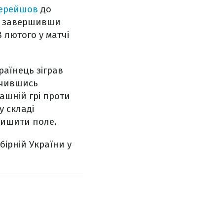
перейшов
до
во завершивши
 лютого у матчі
раїнець зіграв
ачившись
ашній грі проти
у складі
лишити поле.
бірній України у