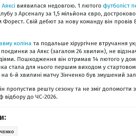
 Аяксі
виявилася недовгою. 1 лютого
футболіст 
лубу з Арсеналу за 1,5 мільйона євро, достроко
 Форест. Свій дебют за нову команду він провів 8
авму коліна
та подальше хірургічне втручання ук
 поєдинки за Аякс (загалом 26 хвилин), не відзн
іями. Пошкодження він отримав 14 лютого у дом
яка стала для нього першим виходом у стартовом
 на 6-й хвилині матчу Зінченко був змушений за
ін пропустив решту сезону та не зміг допомогти з
 відбору до ЧС-2026.
и:
НЧЕНКО