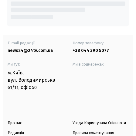
E-mail редакції
Номер телефону:
news24@24tv.com.ua
+38 044 390 5077
Ми тут:
Ми в соцмережах:
м.Київ
,
вул. Володимирська
офіс
61/11,
50
Про нас
Угода Користувача Спільноти
Редакція
Правила коментування