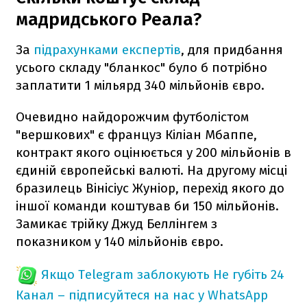
мадридського Реала?
За
підрахунками експертів
, для придбання
усього складу "бланкос" було б потрібно
заплатити 1 мільярд 340 мільйонів євро.
Очевидно найдорожчим футболістом
"вершкових" є француз Кіліан Мбаппе,
контракт якого оцінюється у 200 мільйонів в
єдиній європейські валюті. На другому місці
бразилець Вінісіус Жуніор, перехід якого до
іншої команди коштував би 150 мільйонів.
Замикає трійку Джуд Беллінгем з
показником у 140 мільйонів євро.
Якщо Telegram заблокують
Не губіть 24
Канал – підписуйтеся на нас у WhatsApp