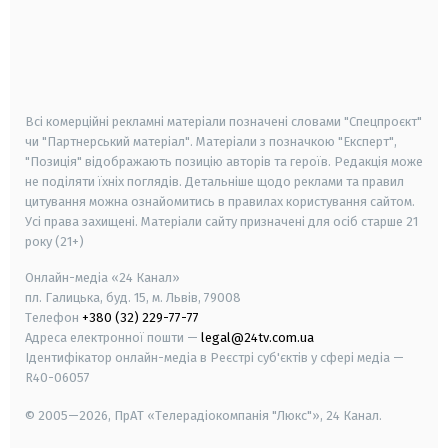
android
apple
smart tv
samsung smart tv
Всі комерційні рекламні матеріали позначені словами "Спецпроєкт"
чи "Партнерський матеріал". Матеріали з позначкою "Експерт",
"Позиція" відображають позицію авторів та героїв. Редакція може
не поділяти їхніх поглядів. Детальніше щодо реклами та правил
цитування можна ознайомитись в правилах користування сайтом.
Усі права захищені.
Матеріали сайту призначені для осіб старше
21
року (21+)
Онлайн-медіа «24 Канал»
пл. Галицька, буд. 15, м. Львів, 79008
Телефон
+380 (32) 229-77-77
Адреса електронної пошти —
legal@24tv.com.ua
Ідентифікатор онлайн-медіа в Реєстрі суб'єктів у сфері медіа —
R40-06057
© 2005—2026,
ПрАТ «Телерадіокомпанія "Люкс"», 24 Канал.