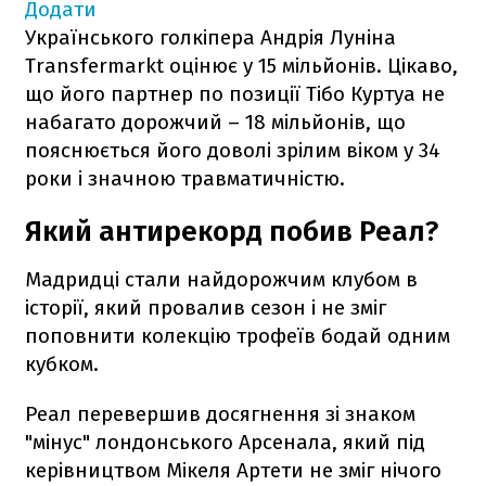
Додати
Українського голкіпера Андрія Луніна
Transfermarkt оцінює у 15 мільйонів. Цікаво,
що його партнер по позиції Тібо Куртуа не
набагато дорожчий – 18 мільйонів, що
пояснюється його доволі зрілим віком у 34
роки і значною травматичністю.
Який антирекорд побив Реал?
Мадридці стали найдорожчим клубом в
історії, який провалив сезон і не зміг
поповнити колекцію трофеїв бодай одним
кубком.
Реал перевершив досягнення зі знаком
"мінус" лондонського Арсенала, який під
керівництвом Мікеля Артети не зміг нічого