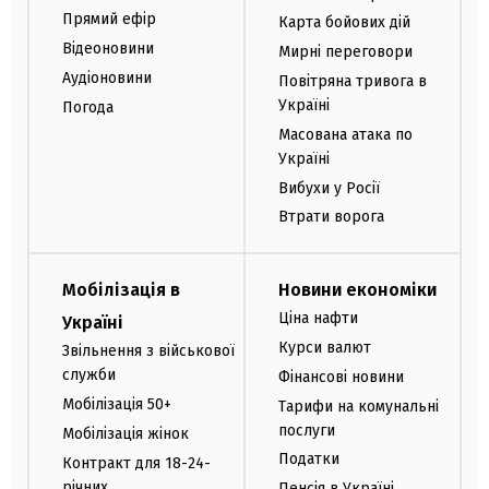
Прямий ефір
Карта бойових дій
Відеоновини
Мирні переговори
Аудіоновини
Повітряна тривога в
Україні
Погода
Масована атака по
Україні
Вибухи у Росії
Втрати ворога
Мобілізація в
Новини економіки
Ціна нафти
Україні
Курси валют
Звільнення з військової
служби
Фінансові новини
Мобілізація 50+
Тарифи на комунальні
послуги
Мобілізація жінок
Податки
Контракт для 18-24-
річних
Пенсія в Україні