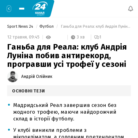
Sport News 24
Футбол
 Ганьба для Реала: клуб Андрія Луніна побив антирекорд, програвши усі трофеї у сезоні 
3 хв
12 травня,
09:45
1
Ганьба для Реала: клуб Андрія
Луніна побив антирекорд,
програвши усі трофеї у сезоні
Андрій Олійник
ОСНОВНІ ТЕЗИ
Мадридський Реал завершив сезон без
жодного трофею, маючи найдорожчий
склад в історії футболу.
У клубі виникли проблеми з
мікрокліматом, а головним претендентом