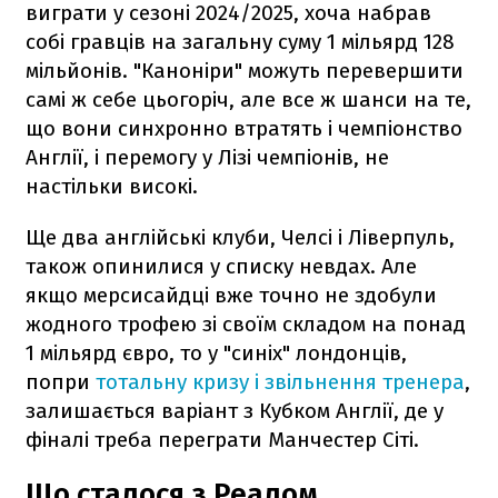
виграти у сезоні 2024/2025, хоча набрав
собі гравців на загальну суму 1 мільярд 128
мільйонів. "Каноніри" можуть перевершити
самі ж себе цьогоріч, але все ж шанси на те,
що вони синхронно втратять і чемпіонство
Англії, і перемогу у Лізі чемпіонів, не
настільки високі.
Ще два англійські клуби, Челсі і Ліверпуль,
також опинилися у списку невдах. Але
якщо мерсисайдці вже точно не здобули
жодного трофею зі своїм складом на понад
1 мільярд євро, то у "синіх" лондонців,
попри
тотальну кризу і звільнення тренера
,
залишається варіант з Кубком Англії, де у
фіналі треба переграти Манчестер Сіті.
Що сталося з Реалом