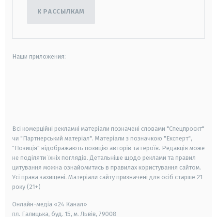
К РАССЫЛКАМ
Наши приложения:
android
apple
smart tv
samsung smart tv
Всі комерційні рекламні матеріали позначені словами "Спецпроєкт"
чи "Партнерський матеріал". Матеріали з позначкою "Експерт",
"Позиція" відображають позицію авторів та героїв. Редакція може
не поділяти їхніх поглядів. Детальніше щодо реклами та правил
цитування можна ознайомитись в правилах користування сайтом.
Усі права захищені.
Матеріали сайту призначені для осіб старше
21
року (21+)
Онлайн-медіа «24 Канал»
пл. Галицька, буд. 15, м. Львів, 79008